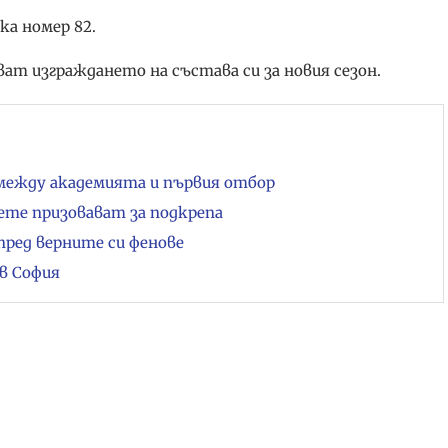
ка номер 82.
т изграждането на състава си за новия сезон.
 между академията и първия отбор
вете призовават за подкрепа
пред верните си фенове
в София