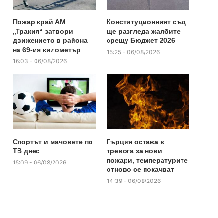
Пожар край АМ
Конституционният съд
„Тракия“ затвори
ще разгледа жалбите
движението в района
срещу Бюджет 2026
на 69-ия километър
15:25 - 06/08/2026
16:03 - 06/08/2026
Спортът и мачовете по
Гърция остава в
ТВ днес
тревога за нови
пожари, температурите
15:09 - 06/08/2026
отново се покачват
14:39 - 06/08/2026