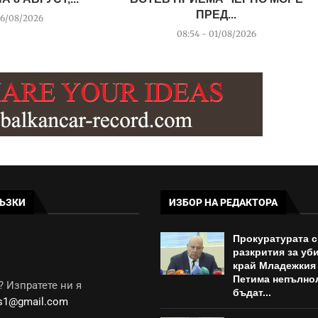
ПРЕД...
06/08/2026
08:54 - 01/08/2026
ЪЗКИ
ИЗБОР НА РЕДАКТОРА
Прокуратурата с
разкрития за уб
край Младежкия
Петима непълно
 Изпратете ни я
бъдат...
ws1@gmail.com