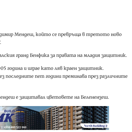
адимир Мендеш, който се превръща в третото ново
.
лския гранд Бенфика за правата на младия защитник.
05 година и играе като ляв краен защитник.
 последните пет години преминава през различните
 Мендеш е защитавал цветовете на Беленензеш.