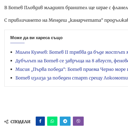
В Ботев Пловдив младият бранител ще играе с фланел
С привличането на Мендеш „канарчетата“ продължава
Може да ви хареса също
Милен Кунчев: Ботев II трябва да бъде мостът
Дубълът на Ботев се завръща на 8 август, фено
Мисия „Първа победа“: Ботев приема Черно море 
Ботев излиза за победен старт срещу Локомоти
СПОДЕЛИ