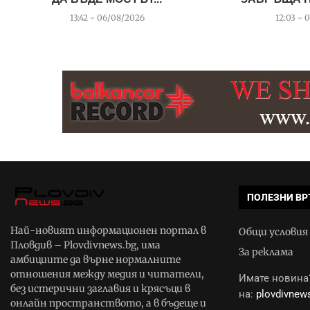
13:42 - 06/08/2026
12:03 - 
ПОЛЕЗНИ ВР
Най-новият информационен портал в
Общи условия
Пловдив – Plovdivnews.bg, има
За реклама
амбициите да върне нормалните
отношения между медия и читатели,
Имате новина?
без истерични заглавия и крясъци в
на:
plovdivne
онлайн пространството, а в бъдеще и