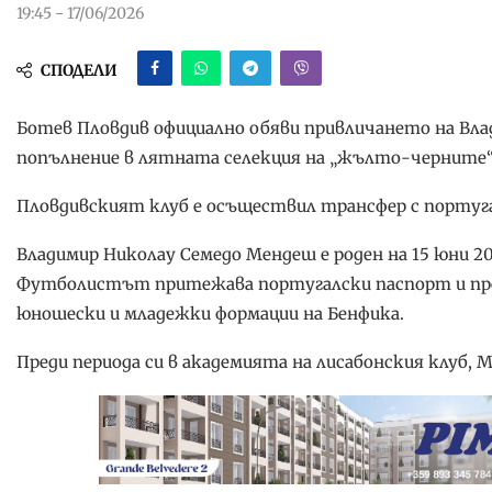
19:45 - 17/06/2026
СПОДЕЛИ
Ботев Пловдив официално обяви привличането на Вл
попълнение в лятната селекция на „жълто-черните“
Пловдивският клуб е осъществил трансфер с португа
Владимир Николау Семедо Мендеш е роден на 15 юни 20
Футболистът притежава португалски паспорт и през
юношески и младежки формации на Бенфика.
Преди периода си в академията на лисабонския клуб,