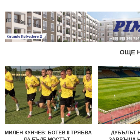
ОЩЕ 
МИЛЕН КУНЧЕВ: БОТЕВ II ТРЯБВА
ДУБЪЛЪТ 
ДА БЪДЕ МОСТЪТ...
ЗАВРЪЩА НА