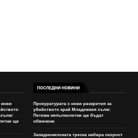
СОФИЯ
08:49 - 20/07/2026
ПОСЛЕДНИ НОВИНИ
 нови
Прокуратурата с нови разкрития за
ийството
убийството край Младежкия хълм:
 хълм:
Петима непълнолетни ще бъдат
летни ще
обвинени
Западнонилската треска набира скорост