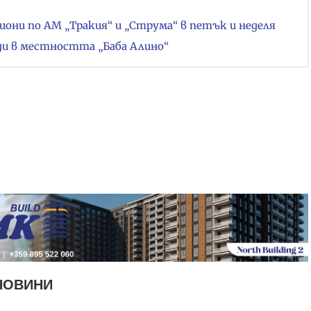
ни по АМ „Тракия“ и „Струма“ в петък и неделя
ди в местността „Баба Алино“
НОВИНИ