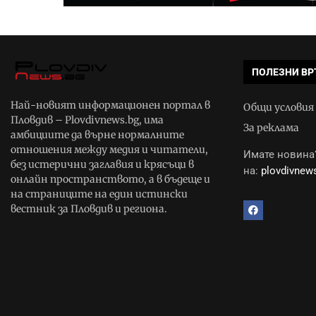
ПОЛЕЗНИ ВР
Най-новият информационен портал в
Общи условия
Пловдив – Plovdivnews.bg, има
За реклама
амбициите да върне нормалните
отношения между медия и читатели,
Имате новина?
без истерични заглавия и крясъци в
на:
plovdivne
онлайн пространството, а в бъдеще и
на страниците на един истински
вестник за Пловдив и региона.