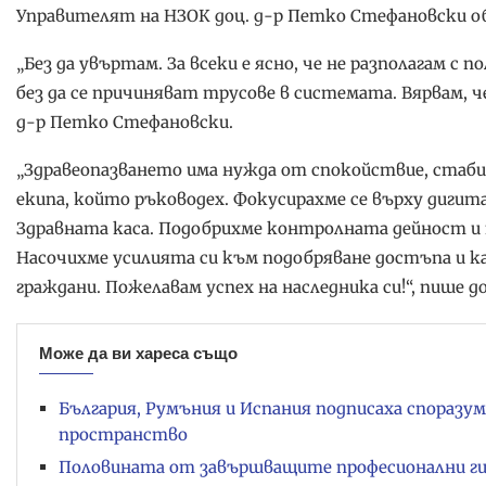
Управителят на НЗОК доц. д-р Петко Стефановски обя
„Без да увъртам. За всеки е ясно, че не разполагам с 
без да се причиняват трусове в системата. Вярвам, ч
д-р Петко Стефановски.
„Здравеопазването има нужда от спокойствие, стаб
екипа, който ръководех. Фокусирахме се върху диги
Здравната каса. Подобрихме контролната дейност и 
Насочихме усилията си към подобряване достъпа и к
граждани. Пожелавам успех на наследника си!“, пише д
Може да ви хареса също
България, Румъния и Испания подписаха споразу
пространство
Половината от завършващите професионални ги