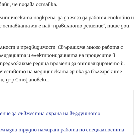
ви, че подава оставка.
политическата подкрепа, за да мога да работя спокойно и
е оставката ми е най-правилното решение“, пише доц.
илност и предвидимост. Свършихме много работа с
тализацията и електронизацията на процесите в
предложихме редица промени за оптимизирането ѝ.
ачеството на медицинската грижа за българските
оц. д-р Стефановски.
мение за съвместна охрана на въздушното
мназии трудно намират работа по специалността