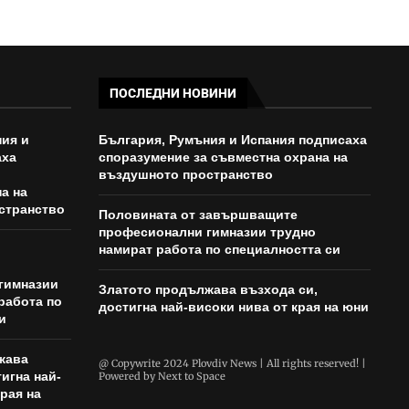
ПОСЛЕДНИ НОВИНИ
ия и
България, Румъния и Испания подписаха
аха
споразумение за съвместна охрана на
въздушното пространство
а на
странство
Половината от завършващите
професионални гимназии трудно
намират работа по специалността си
гимназии
Златото продължава възхода си,
работа по
достигна най-високи нива от края на юни
и
жава
@ Copywrite 2024 Plovdiv News | All rights reserved! |
игна най-
Powered by
Next to Space
рая на