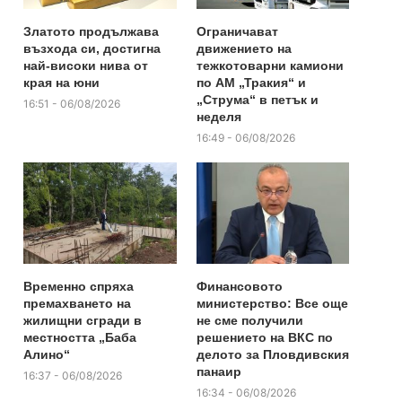
Златото продължава
Ограничават
възхода си, достигна
движението на
най-високи нива от
тежкотоварни камиони
края на юни
по АМ „Тракия“ и
„Струма“ в петък и
16:51 - 06/08/2026
неделя
16:49 - 06/08/2026
Временно спряха
Финансовото
премахването на
министерство: Все още
жилищни сгради в
не сме получили
местността „Баба
решението на ВКС по
Алино“
делото за Пловдивския
панаир
16:37 - 06/08/2026
16:34 - 06/08/2026