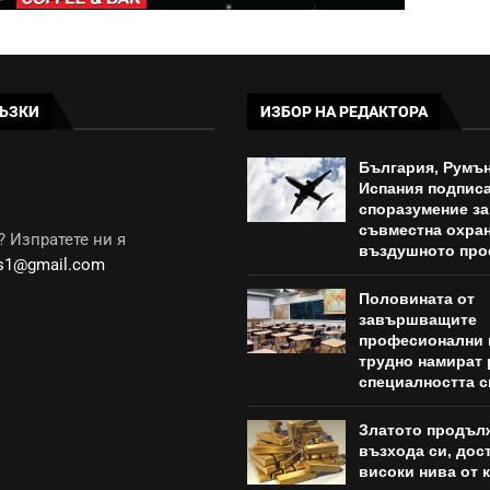
ЪЗКИ
ИЗБОР НА РЕДАКТОРА
България, Румън
Испания подпис
споразумение за
съвместна охран
 Изпратете ни я
въздушното про
ws1@gmail.com
Половината от
завършващите
професионални 
трудно намират 
специалността с
Златото продъл
възхода си, дост
високи нива от к