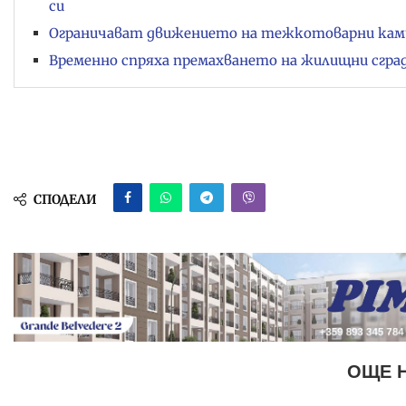
си
Ограничават движението на тежкотоварни камио
Временно спряха премахването на жилищни сгра
СПОДЕЛИ
ОЩЕ 