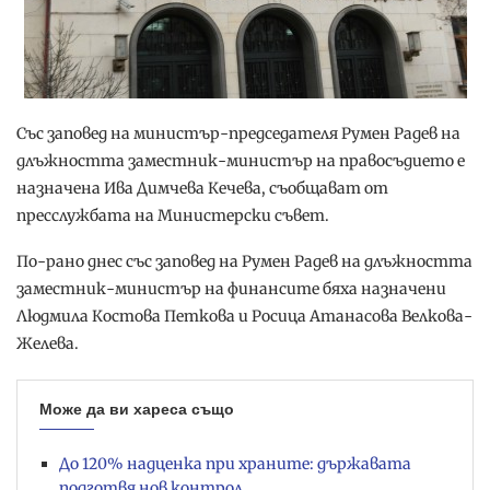
Със заповед на министър-председателя Румен Радев на
длъжността заместник-министър на правосъдието е
назначена Ива Димчева Кечева, съобщават от
пресслужбата на Министерски съвет.
По-рано днес със заповед на Румен Радев на длъжността
заместник-министър на финансите бяха назначени
Людмила Костова Петкова и Росица Атанасова Велкова-
Желева.
Може да ви хареса също
До 120% надценка при храните: държавата
подготвя нов контрол