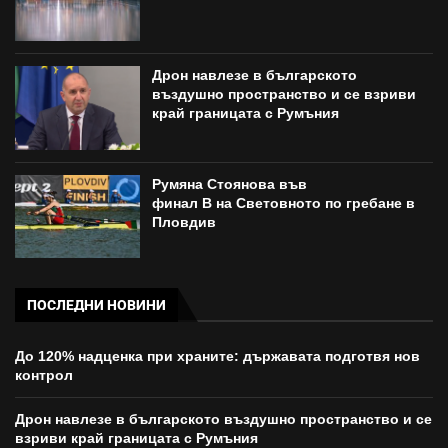
Дрон навлезе в българското
въздушно пространство и се взриви
край границата с Румъния
Румяна Стоянова във
финал B на Световното по гребане в
Пловдив
ПОСЛЕДНИ НОВИНИ
До 120% надценка при храните: държавата подготвя нов
контрол
Дрон навлезе в българското въздушно пространство и се
взриви край границата с Румъния