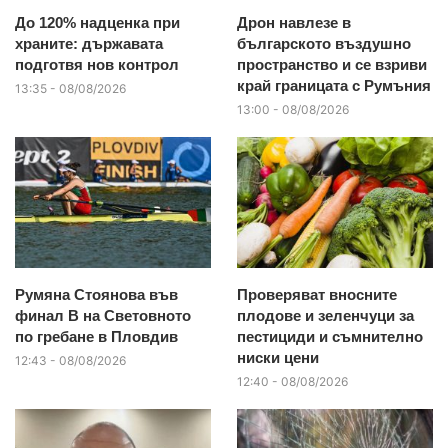
До 120% надценка при
Дрон навлезе в
храните: държавата
българското въздушно
подготвя нов контрол
пространство и се взриви
край границата с Румъния
13:35 - 08/08/2026
13:00 - 08/08/2026
Румяна Стоянова във
Проверяват вносните
финал B на Световното
плодове и зеленчуци за
по гребане в Пловдив
пестициди и съмнително
ниски цени
12:43 - 08/08/2026
12:40 - 08/08/2026