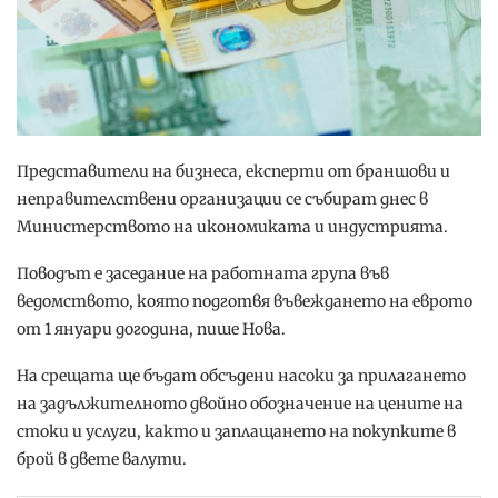
Представители на бизнеса, експерти от браншови и
неправителствени организации се събират днес в
Министерството на икономиката и индустрията.
Поводът е заседание на работната група във
ведомството, която подготвя въвеждането на еврото
от 1 януари догодина, пише Нова.
На срещата ще бъдат обсъдени насоки за прилагането
на задължителното двойно обозначение на цените на
стоки и услуги, както и заплащането на покупките в
брой в двете валути.