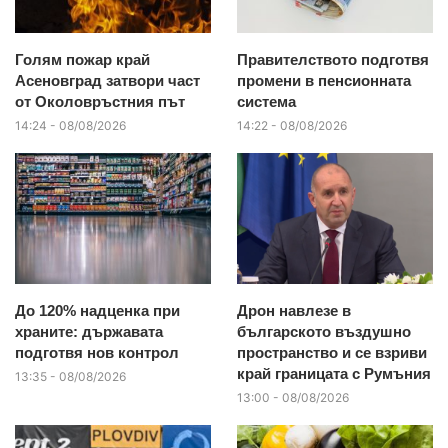
Голям пожар край
Правителството подготвя
Асеновград затвори част
промени в пенсионната
от Околовръстния път
система
14:24 - 08/08/2026
14:22 - 08/08/2026
До 120% надценка при
Дрон навлезе в
храните: държавата
българското въздушно
подготвя нов контрол
пространство и се взриви
край границата с Румъния
13:35 - 08/08/2026
13:00 - 08/08/2026