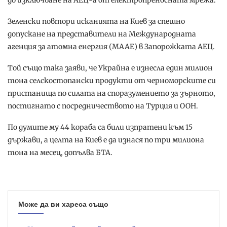
до изключване на АЕЦ-а от електропреносната мрежа.
Зеленски повтори исканията на Киев за спешно
допускане на представители на Международната
агенция за атомна енергия (МААЕ) в Запорожката АЕЦ.
Той също така заяви, че Украйна е изнесла един милион
тона селскостопански продукти от черноморските си
пристанища по силата на споразумението за зърното,
постигнато с посредничеството на Турция и ООН.
По думите му 44 кораба са били изпратени към 15
държави, а целта на Киев е да изнася по три милиона
тона на месец, допълва БТА.
Може да ви хареса също