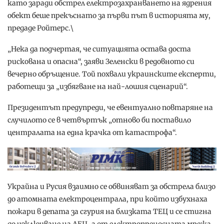
като заради обстрел електрозахранването на ядрения
обект беше прекъснато за първи път в историята му,
предаде Ройтерс.\
„Нека да подчертая, че ситуацията остава доста
рискована и опасна“, заяви Зеленски в редовното си
вечерно обръщение. Той похвали украинските експерти,
работещи за „избягване на най-лошия сценарий“.
Президентът предупреди, че евентуално повтаряне на
случилото се в четвъртък „отново би поставило
централата на една крачка от катастрофа“.
Украйна и Русия взаимно се обвиняват за обстрела близо
до атомната електроцентрала, при който избухнаха
пожари в депата за сгурия на близката ТЕЦ и се стигна