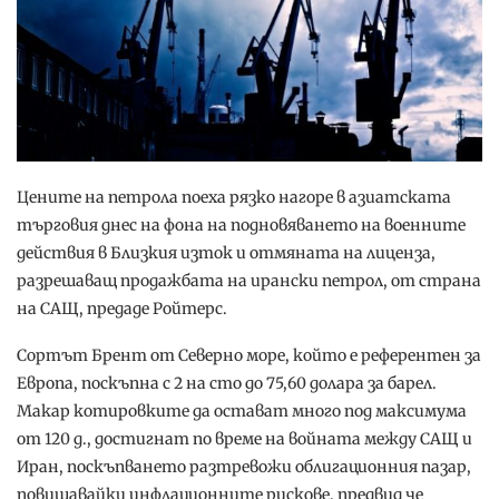
Цените на петрола поеха рязко нагоре в азиатската
търговия днес на фона на подновяването на военните
действия в Близкия изток и отмяната на лиценза,
разрешаващ продажбата на ирански петрол, от страна
на САЩ, предаде Ройтерс.
Сортът Брент от Северно море, който е референтен за
Европа, поскъпна с 2 на сто до 75,60 долара за барел.
Макар котировките да остават много под максимума
от 120 д., достигнат по време на войната между САЩ и
Иран, поскъпването разтревожи облигационния пазар,
повишавайки инфлационните рискове, предвид че