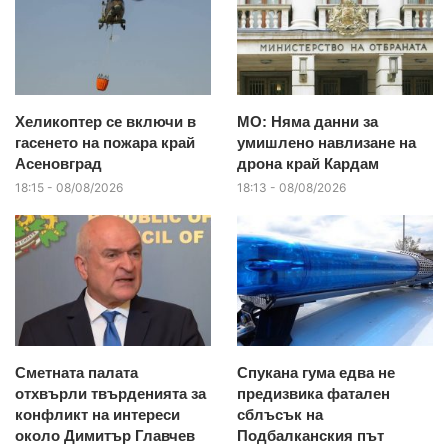
Хеликоптер се включи в
МО: Няма данни за
гасенето на пожара край
умишлено навлизане на
Асеновград
дрона край Кардам
18:15 - 08/08/2026
18:13 - 08/08/2026
Сметната палата
Спукана гума едва не
отхвърли твърденията за
предизвика фатален
конфликт на интереси
сблъсък на
около Димитър Главчев
Подбалканския път