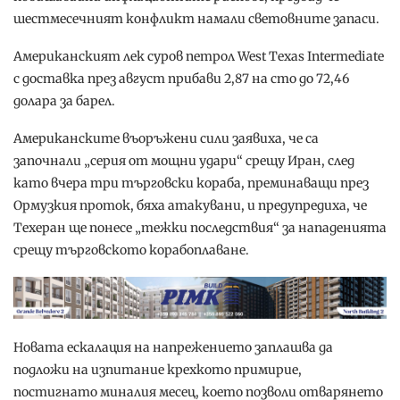
шестмесечният конфликт намали световните запаси.
Американският лек суров петрол West Texas Intermediate
с доставка през август прибави 2,87 на сто до 72,46
долара за барел.
Американските въоръжени сили заявиха, че са
започнали „серия от мощни удари“ срещу Иран, след
като вчера три търговски кораба, преминаващи през
Ормузкия проток, бяха атакувани, и предупредиха, че
Техеран ще понесе „тежки последствия“ за нападенията
срещу търговското корабоплаване.
Новата ескалация на напрежението заплашва да
подложи на изпитание крехкото примирие,
постигнато миналия месец, което позволи отварянето