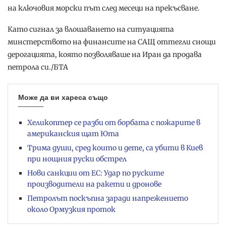
на ключовия морски път след месеци на прекъсване.
Като сигнал за влошаването на ситуацията
минстерството на финансите на САЩ оттегли снощи
дерогацията, която позволяваше на Иран да продава
петрола си./БТА
Може да ви хареса също
Хеликоптер се разби от борбата с пожарите в
американския щат Юта
Трима души, сред които и дете, са убити в Киев
при нощния руски обстрел
Нови санкции от ЕС: Удар по руските
производители на ракети и дронове
Петролът поскъпна заради напрежението
около Ормузкия проток