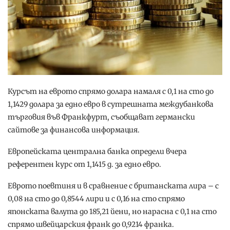
Курсът на еврото спрямо долара намаля с 0,1 на сто до
1,1429 долара за едно евро в сутрешната междубанкова
търговия във Франкфурт, съобщават германски
сайтове за финансова информация.
Европейската централна банка определи вчера
референтен курс от 1,1415 д. за едно евро.
Еврото поевтиня и в сравнение с британската лира – с
0,08 на сто до 0,8544 лири и с 0,16 на сто спрямо
японската валута до 185,21 йени, но нарасна с 0,1 на сто
спрямо швейцарския франк до 0,9214 франка.