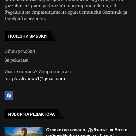
заглавия и крясъци в онлайн пространството, а в
бъдеще и на страниците на един истински вестник за
Пловдив и региона.
ПОЛЕЗНИ ВРЪЗКИ
Общи условия
За реклама
Имате новина? Изпратете ни я
на:
plovdivnews1@gmail.com
ИЗБОР НА РЕДАКТОРА
Страхотно начало: Дубълът на Ботев
победи Нефтохимик на „Лазур“