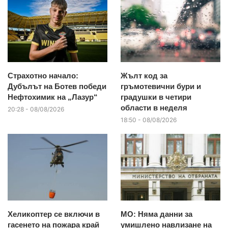
Страхотно начало:
Жълт код за
Дубълът на Ботев победи
гръмотевични бури и
Нефтохимик на „Лазур“
градушки в четири
области в неделя
20:28 - 08/08/2026
18:50 - 08/08/2026
Хеликоптер се включи в
МО: Няма данни за
гасенето на пожара край
умишлено навлизане на