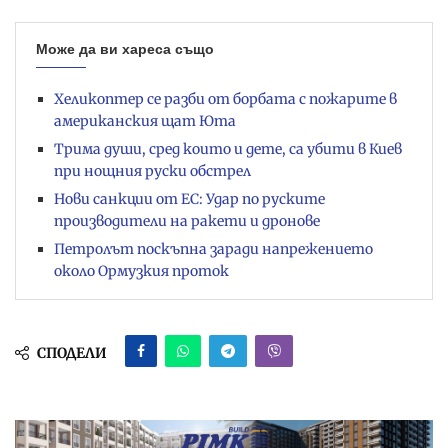
Може да ви хареса също
Хеликоптер се разби от борбата с пожарите в
американския щат Юта
Трима души, сред които и дете, са убити в Киев
при нощния руски обстрел
Нови санкции от ЕС: Удар по руските
производители на ракети и дронове
Петролът поскъпна заради напрежението
около Ормузкия проток
СПОДЕЛИ