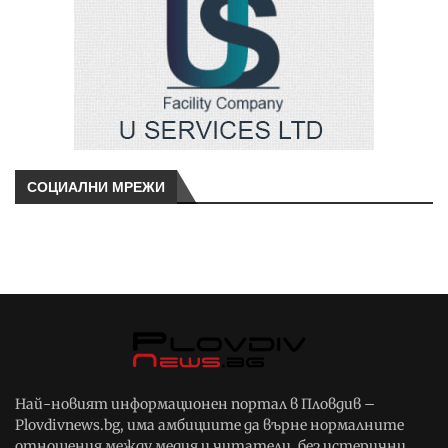
СОЦИАЛНИ МРЕЖИ
Най-новият информационен портал в Пловдив –
Plovdivnews.bg, има амбициите да върне нормалните
отношения между медия и читатели, без истерични