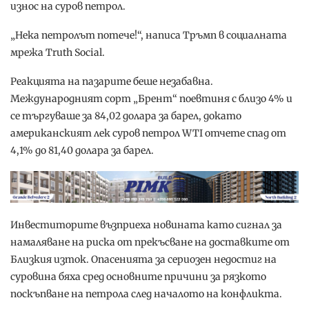
износ на суров петрол.
„Нека петролът потече!“, написа Тръмп в социалната
мрежа Truth Social.
Реакцията на пазарите беше незабавна.
Международният сорт „Брент“ поевтиня с близо 4% и
се търгуваше за 84,02 долара за барел, докато
американският лек суров петрол WTI отчете спад от
4,1% до 81,40 долара за барел.
Инвеститорите възприеха новината като сигнал за
намаляване на риска от прекъсване на доставките от
Близкия изток. Опасенията за сериозен недостиг на
суровина бяха сред основните причини за рязкото
поскъпване на петрола след началото на конфликта.