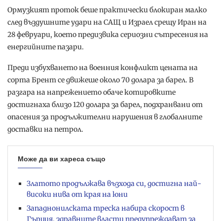
Ормузкият проток беше практически блокиран малко
след въздушните удари на САЩ и Израел срещу Иран на
28 февруари, което предизвика сериозни сътресения на
енергийните пазари.
Преди избухването на военния конфликт цената на
сорта Брент се движеше около 70 долара за барел. В
разгара на напрежението обаче котировките
достигнаха близо 120 долара за барел, подхранвани от
опасения за продължителни нарушения в глобалните
доставки на петрол.
Може да ви хареса също
Златото продължава възхода си, достигна най-
високи нива от края на юни
Западнонилската треска набира скорост в
Гърция, здравните власти предупреждават за