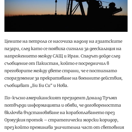
Цените на петрола се насочиха надолу на азиатските
пазари, след като се появиха сигнали за деескалация на
напрежението между САЩ и Иран. Спадът дойде след
съобщение от Пакистан, който е посредничил в
преговорите между двете страни, че е постигнато
споразумение за прекратяване на военните действия,
съобщават „Би Би Си“ и Нова.
По-късно американският президент Доналд Тръмп
потвърди информацията и обяви, че договореността
включва възстановяване на корабоплаването през
Ормузкия проток – стратегически морски коридор,
през който преминава значителна част от световния