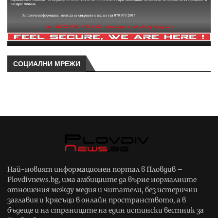
СОЦИАЛНИ МРЕЖИ
Най-новият информационен портал в Пловдив –
Plovdivnews.bg, има амбициите да върне нормалните
отношения между медия и читатели, без истерични
заглавия и крясъци в онлайн пространството, а в
бъдеще и на страниците на един истински вестник за