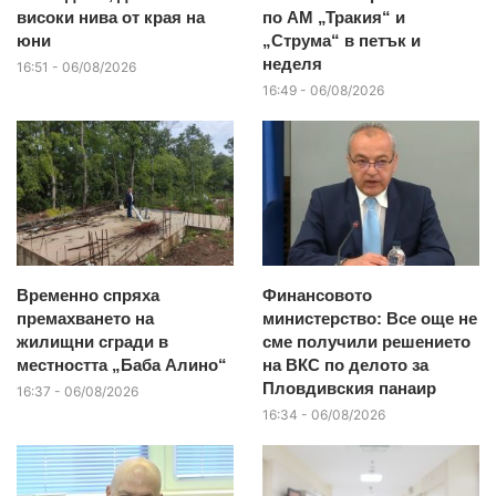
високи нива от края на
по АМ „Тракия“ и
юни
„Струма“ в петък и
неделя
16:51 - 06/08/2026
16:49 - 06/08/2026
Временно спряха
Финансовото
премахването на
министерство: Все още не
жилищни сгради в
сме получили решението
местността „Баба Алино“
на ВКС по делото за
Пловдивския панаир
16:37 - 06/08/2026
16:34 - 06/08/2026