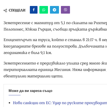
СПОДЕЛИ
Земетресение с магнитуд от 5,1 по скалата на Рихте
Пелопонес, Южна Гърция, съобщи гръцката държавна
Епицентърът на труса, който е станал в 21:17 ч. в н
югозападните брегове на полуострова. Дълбочината
геодинамика е била 9,1 км.
Земетресението е предизвикало уплаха сред много жи
териториалната единица Месиния. Няма информация з
евентуални материални щети.
Може да ви хареса също
Нови санкции от ЕС: Удар по руските производит