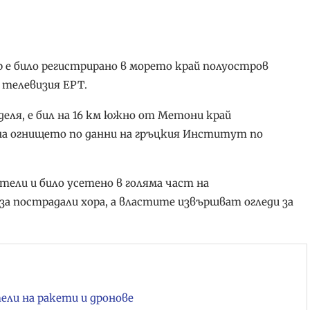
р е било регистрирано в морето край полуостров
 телевизия ЕРТ.
еделя, е бил на 16 км южно от Метони край
 на огнището по данни на гръцкия Институт по
тели и било усетено в голяма част на
а пострадали хора, а властите извършват огледи за
ели на ракети и дронове