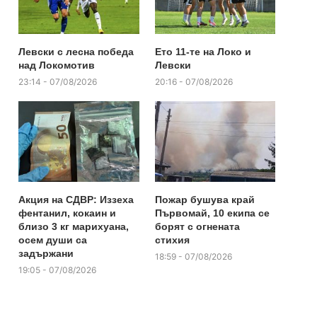
Левски с лесна победа
Ето 11-те на Локо и
над Локомотив
Левски
23:14 - 07/08/2026
20:16 - 07/08/2026
Акция на СДВР: Иззеха
Пожар бушува край
фентанил, кокаин и
Първомай, 10 екипа се
близо 3 кг марихуана,
борят с огнената
осем души са
стихия
задържани
18:59 - 07/08/2026
19:05 - 07/08/2026