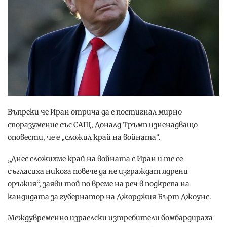
Въпреки че Иран отрича да е постигнал мирно
споразумение със САЩ, Доналд Тръмп изненадващо
оповести, че е „сложил край на войната“.
„Днес сложихме край на войната с Иран и те се
съгласиха никога повече да не изграждат ядрени
оръжия“, заяви той по време на реч в подкрепа на
кандидата за губернатор на Джорджия Бърт Джоунс.
Междувременно израелски изтребители бомбардираха