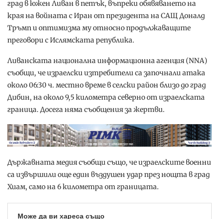
град в южен Ливан в петък, въпреки обявяването на
края на войната с Иран от президента на САЩ Доналд
Тръмп и оптимизма му относно продължаващите
преговори с Ислямската република.
Ливанската национална информационна агенция (NNA)
съобщи, че израелски изтребители са започнали атака
около 06:30 ч. местно време в селски район близо до град
Дибин, на около 9,5 километра северно от израелската
граница. Досега няма съобщения за жертви.
Държавната медия съобщи също, че израелските военни
са извършили още един въздушен удар през нощта в град
Хиам, само на 6 километра от границата.
Може да ви хареса също