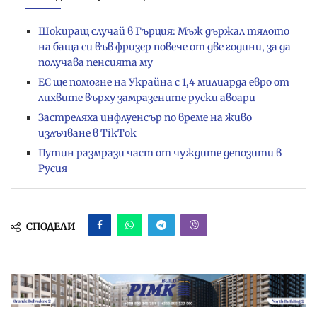
Шокиращ случай в Гърция: Мъж държал тялото
на баща си във фризер повече от две години, за да
получава пенсията му
ЕС ще помогне на Украйна с 1,4 милиарда евро от
лихвите върху замразените руски авоари
Застреляха инфлуенсър по време на живо
излъчване в TikTok
Путин размрази част от чуждите депозити в
Русия
СПОДЕЛИ