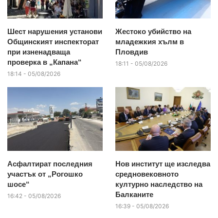
Шест нарушения установи
Жестоко убийство на
Общинският инспекторат
младежкия хълм в
при изненадваща
Пловдив
проверка в „Капана“
18:11 - 05/08/2026
18:14 - 05/08/2026
Асфалтират последния
Нов институт ще изследва
участък от „Рогошко
средновековното
шосе“
културно наследство на
Балканите
16:42 - 05/08/2026
16:39 - 05/08/2026