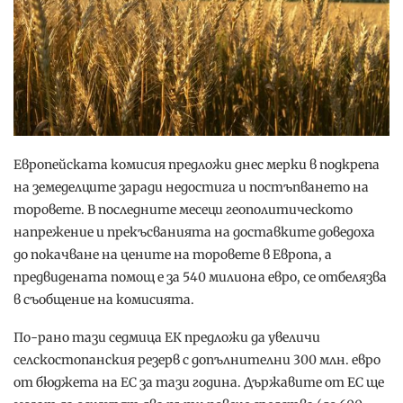
Европейската комисия предложи днес мерки в подкрепа
на земеделците заради недостига и постъпването на
торовете. В последните месеци геополитическото
напрежение и прекъсванията на доставките доведоха
до покачване на цените на торовете в Европа, а
предвидената помощ е за 540 милиона евро, се отбелязва
в съобщение на комисията.
По-рано тази седмица ЕК предложи да увеличи
селскостопанския резерв с допълнителни 300 млн. евро
от бюджета на ЕС за тази година. Държавите от ЕС ще