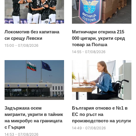
Локомотив без капитана
Митничари откриха 215
си срещу Левски
000 цигари, укрити сред
товар за Полша
15:00 - 07/08/2026
14:55 - 07/08/2026
Задържаха осем
България отново е №1 в
мигранти, укрити в тайник
ЕС по ръст на
на микробус на границата
производството на услуги
с Гърция
14:49 - 07/08/2026
14:53 - 07/08/2026