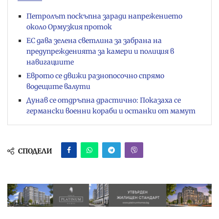
Петролът поскъпна заради напрежението
около Ормузкия проток
ЕС дава зелена светлина за забрана на
предупрежденията за камери и полиция в
навигациите
Еврото се движи разнопосочно спрямо
водещите валути
Дунав се отдръпна драстично: Показаха се
германски военни кораби и останки от мамут
СПОДЕЛИ