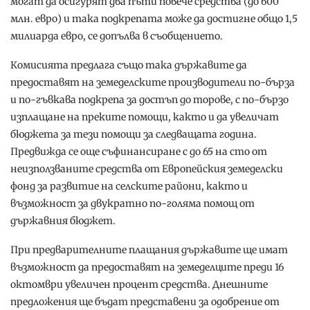
могат да осигурят два пъти повече средства (до 600
млн. евро) и така подкрепата може да достигне общо 1,5
милиарда евро, се допълва в съобщението.
Комисията предлага също така държавите да
предоставят на земеделските производители по-бърза
и по-гъвкава подкрепа за достъп до торове, с по-бързо
изплащане на преките помощи, както и да увеличат
бюджета за тези помощи за следващата година.
Предвижда се още съфинансиране с до 65 на сто от
неизползваните средства от Европейския земеделски
фонд за развитие на селските райони, както и
възможност за двукратно по-голяма помощ от
държавния бюджет.
При предварителните плащания държавите ще имат
възможност да предоставят на земеделците преди 16
октомври увеличен процент средства. Днешните
предложения ще бъдат представени за одобрение от