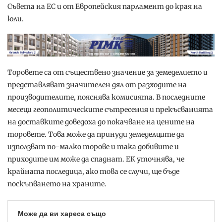
Съвета на ЕС и от Европейския парламент до края на
юли.
Торовете са от съществено значение за земеделието и
представляват значителен дял от разходите на
производителите, пояснява комисията. В последните
месеци геополитическите сътресения и прекъсванията
на доставките доведоха до покачване на цените на
торовете. Това може да принуди земеделците да
използват по-малко торове и така добивите и
приходите им може да спаднат. ЕК уточнява, че
крайната последица, ако това се случи, ще бъде
поскъпването на храните.
Може да ви хареса също