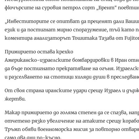
фючърсите на суровия петрол сорт „Брент“ поевтиняха
„Инвеститорите се опитват да преценят дали Ваши
език и да постигнат мирно споразумение, тъй като 
коментира анализаторът Тошитака Тазава от Fujitomi
Примирието остава крехко
Американско-израелските бомбардировки в Иран отнех
да бъде постигнато прекратяване на огъня. Израелск
и разселването на стотици хиляди души в преследван
От своя страна иранските удари срещу Израел и дър
жертви.
Макар примирието до голяма степен да се спазва, на
отчетено рязко увеличение на атаките срещу корабо
Тръмп обяви военноморска мисия за повторно отвар
само два дни по-късно.