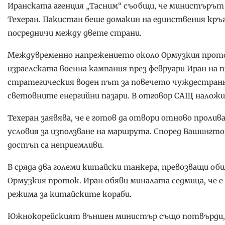
Иранската агенция „Тасним“ съобщи, че министърът
Техеран. Пакистан беше домакин на единствения кръ
посредничи между двете страни.
Междувременно напрежението около Ормузкия проток
израелската военна кампания през февруари Иран на 
стратегическия воден път за повечето чуждестранни
световните енергийни пазари. В отговор САЩ наложи
Техеран заявява, че е готов да отвори отново проли
условия за използване на маршрута. Според Вашингто
достъп са неприемливи.
В сряда два големи китайски танкера, превозващи общ
Ормузкия проток. Иран обяви миналата седмица, че е 
режима за китайските кораби.
Южнокорейският външен министър също потвърди, ч