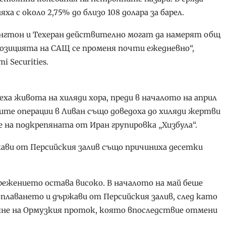
 с около 2,75% до близо 108 долара за барел.
нгтон и Техеран действително могат да намерят общ
позицията на САЩ се променя почти ежедневно“,
 Securities.
а живота на хиляди хора, преди в началото на април
ите операции в Ливан също доведоха до хиляди жертви
е на подкрепяната от Иран групировка „Хизбула“.
жави от Персийския залив също причиниха десетки
прежението остава високо. В началото на май беше
плаването и държави от Персийския залив, след като
яне на Ормузкия проток, която впоследствие отмени