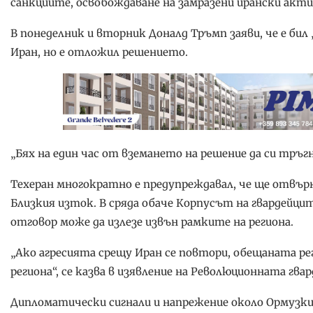
санкциите, освобождаване на замразени ирански акти
В понеделник и вторник Доналд Тръмп заяви, че е бил
Иран, но е отложил решението.
„Бях на един час от вземането на решение да си тръгн
Техеран многократно е предупреждавал, че ще отвърне
Близкия изток. В сряда обаче Корпусът на гвардейци
отговор може да излезе извън рамките на региона.
„Ако агресията срещу Иран се повтори, обещаната ре
региона“, се казва в изявление на Революционната гв
Дипломатически сигнали и напрежение около Ормузк