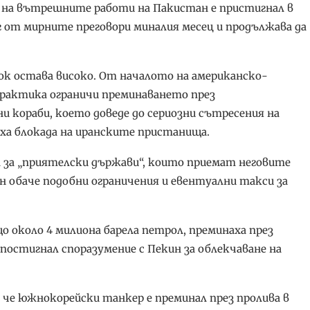
 на вътрешните работи на Пакистан е пристигнал в
г от мирните преговори миналия месец и продължава да
 остава високо. От началото на американско-
практика ограничи преминаването през
 кораби, което доведе до сериозни сътресения на
ха блокада на иранските пристанища.
ва за „приятелски държави“, които приемат неговите
н обаче подобни ограничения и евентуални такси за
о около 4 милиона барела петрол, преминаха през
постигнал споразумение с Пекин за облекчаване на
е южнокорейски танкер е преминал през пролива в