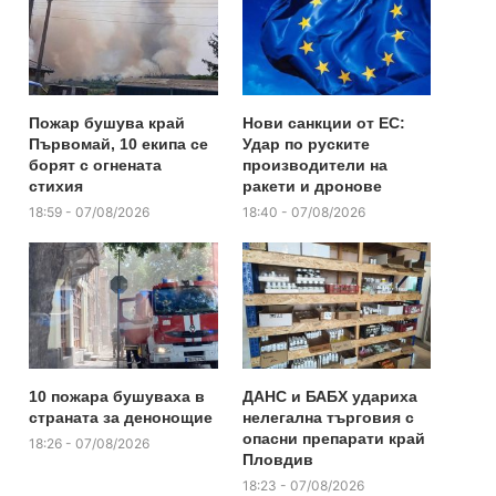
Пожар бушува край
Нови санкции от ЕС:
Първомай, 10 екипа се
Удар по руските
борят с огнената
производители на
стихия
ракети и дронове
18:59 - 07/08/2026
18:40 - 07/08/2026
10 пожара бушуваха в
ДАНС и БАБХ удариха
страната за денонощие
нелегална търговия с
опасни препарати край
18:26 - 07/08/2026
Пловдив
18:23 - 07/08/2026