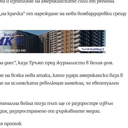
ви и изтегляне на американските сили от региона.
 „на крачка“ от нареждане на нови бомбардировки срещу
а днес“, каза Тръмп пред журналисти в Белия дом.
 на всяка нова атака, като удари американски бази в
те на ислямската революция намекна, че евентуален
гионална война този път ще се разпростре извън
ардия, разпространено от държавните медии.
ия проток