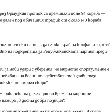
 през Ормузкия проток са преминали поне 54 кораба —
е далеч под обичайния трафик от около 140 кораба
политически натиск да сложи край на конфликта, тъй
вно на подкрепата за Републиканската партия преди
 за нови удари с уверения, че мирното споразумение е
дновяване на военните действия, той заяви тази
риключат „много скоро“.
мериканската делегация по време на мирните
 намира „в доста добра позиция“.
тоянни колебания на петролните пазари. В сряда