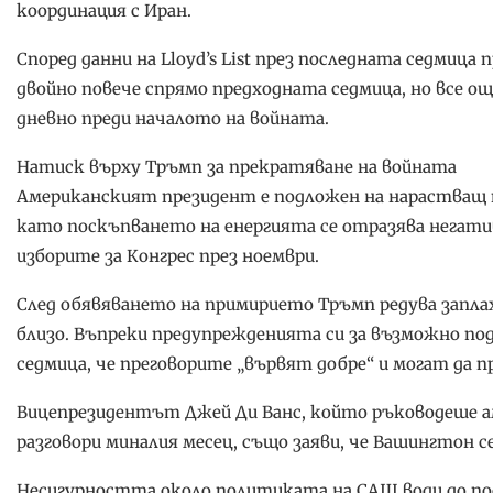
координация с Иран.
Според данни на Lloyd’s List през последната седмица
двойно повече спрямо предходната седмица, но все ощ
дневно преди началото на войната.
Натиск върху Тръмп за прекратяване на войната
Американският президент е подложен на нарастващ 
като поскъпването на енергията се отразява негати
изборите за Конгрес през ноември.
След обявяването на примирието Тръмп редува заплахи
близо. Въпреки предупрежденията си за възможно по
седмица, че преговорите „вървят добре“ и могат да п
Вицепрезидентът Джей Ди Ванс, който ръководеше а
разговори миналия месец, също заяви, че Вашингтон се
Несигурността около политиката на САЩ води до пос