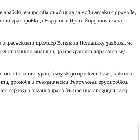
 арабски емирства съобщиха за нови атаки с дронове,
к от групировки, свързани с Иран. Йордания също
и израелският премиер Бенямин Нетаняху заявиха, че
 регионалните милиции, да прекратят ядрената му
и от обогатен уран, близък до оръжеен клас, както и
кети, дронове и съюзнически въоръжени групировки.
ред сериозна организирана вътрешна опозиция след