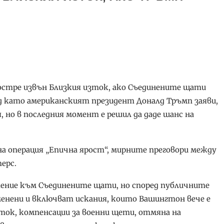
простре извън Близкия изток, ако Съединените щати
ед като американският президент Доналд Тръмп заяви,
, но в последния момент е решил да даде шанс на
а операция „Епична ярост“, мирните преговори между
ерс.
жение към Съединените щати, но според публичните
енени и включват искания, които Вашингтон вече е
ток, компенсации за военни щети, отмяна на