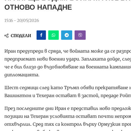
ОТНОВО НАПАДНЕ
15:16 - 20/05/2026
СПОДЕЛИ
Иран предупреди в сряда, че войната може да се раз
предприемат нови военни удари. Заплахата дойде, сл
че е бил близо до възобновяване на военната кампания
дипломацията.
Шест седмици след като Тръмп обяви прекратяване н
Вашингтон и Техеран остават в застой, предаде Ройт
През последните дни Иран е представил ново предло
позиции на Техеран условията остават почти непром
отхвърлил. Сред тях са контрол върху Ормузкия про