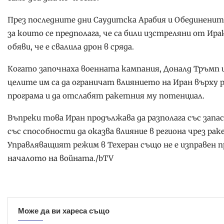
През последните дни Саудитска Арабия и Обединените
за които се предполага, че са били изстреляни от Ира
обяви, че е свалила дрон в сряда.
Когато започнаха военната кампания, Доналд Тръмп 
целите им са да ограничат влиянието на Иран върху
програма и да отслабят ракетния му потенциал.
Въпреки това Иран продължава да разполага със запас
със способности да оказва влияние в региона чрез ра
Управляващият режим в Техеран също не е изправен п
началото на войната./bTV
Може да ви хареса също