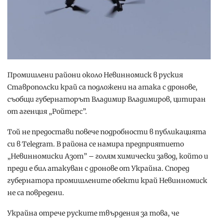
Промишлени райони около Невинномиск в руския
Ставрополски край са подложени на атака с дронове,
съобщи губернаторът Владимир Владимиров, цитиран
от агенция „Ройтерс”.
Той не предостави повече подробности в публикацията
си в Telegram. В района се намира предприятието
„Невинномиски Азот” – голям химически завод, който и
преди е бил атакуван с дронове от Украйна. Според
губернатора промишлените обекти край Невинномиск
не са повредени.
Украйна отрече руските твърдения за това, че