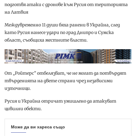
подготвя атаки с дронове към Русия от територията
на Латвия
Междувременно 11 души бяха ранени в Украйна, след
като Русия нанесе удари по град Днипро и Сумска
област, съобщиха местните власти.
От „Ройтерс” отбелязват, че не могат да потвърдят
твърденията на двете страни чрез независими
източници.
Русия и Украйна отричат умишлено да атакуват
цивилни обекти.
Може да ви хареса също