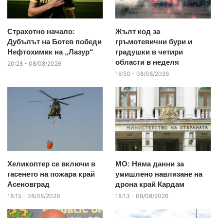
Страхотно начало:
Жълт код за
Дубълът на Ботев победи
гръмотевични бури и
Нефтохимик на „Лазур“
градушки в четири
области в неделя
20:28 - 08/08/2026
18:50 - 08/08/2026
Хеликоптер се включи в
МО: Няма данни за
гасенето на пожара край
умишлено навлизане на
Асеновград
дрона край Кардам
18:15 - 08/08/2026
18:13 - 08/08/2026