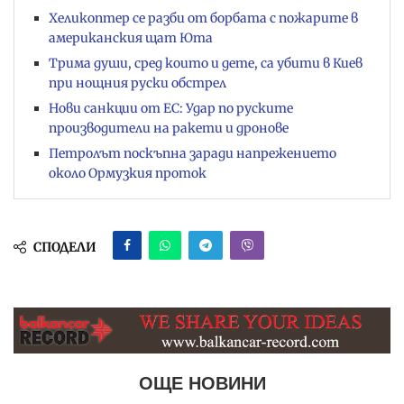
Хеликоптер се разби от борбата с пожарите в
американския щат Юта
Трима души, сред които и дете, са убити в Киев
при нощния руски обстрел
Нови санкции от ЕС: Удар по руските
производители на ракети и дронове
Петролът поскъпна заради напрежението
около Ормузкия проток
СПОДЕЛИ
ОЩЕ НОВИНИ