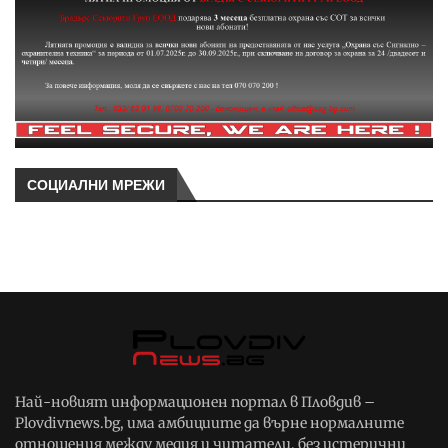
СОЦИАЛНИ МРЕЖИ
Най-новият информационен портал в Пловдив –
Plovdivnews.bg, има амбициите да върне нормалните
отношения между медия и читатели, без истерични