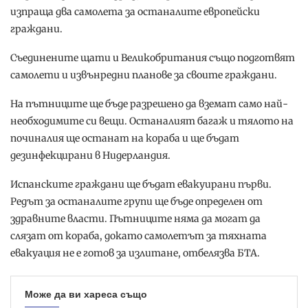
изпраща два самолета за останалите европейски
граждани.
Съединените щати и Великобритания също подготвят
самолети и извънредни планове за своите граждани.
На пътниците ще бъде разрешено да вземат само най-
необходимите си вещи. Останалият багаж и тялото на
починалия ще останат на кораба и ще бъдат
дезинфекцирани в Нидерландия.
Испанските граждани ще бъдат евакуирани първи.
Редът за останалите групи ще бъде определен от
здравните власти. Пътниците няма да могат да
слязат от кораба, докато самолетът за тяхната
евакуация не е готов за излитане, отбелязва БТА.
Може да ви хареса също