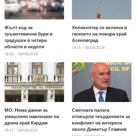
Жълт код за
Хеликоптер се включи в
гръмотевични бури и
гасенето на пожара край
градушки в четири
Асеновград
области в неделя
18:15 - 08/08/2026
18:50 - 08/08/2026
МО: Няма данни за
Сметната палата
умишлено навлизане на
отхвърли твърденията за
дрона край Кардам
конфликт на интереси
около Димитър Главчев
18:13 - 08/08/2026