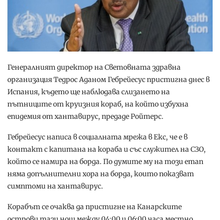
Генералният директор на Световната здравна
организация Тедрос Аданом Гебрейесус пристигна днес в
Испания, където ще наблюдава слизането на
пътниците от круизния кораб, на който избухна
епидемия от хантавирус, предаде Ройтерс.
Гебрейесус написа в социалната мрежа в Екс, че е в
контакт с капитана на кораба и със служител на СЗО,
който се намира на борда. По думите му на този етап
няма допълнителни хора на борда, които показват
симптоми на хантавирус.
Корабът се очаква да пристигне на Канарските
острови тази нощ между 04:00 и 06:00 часа местно