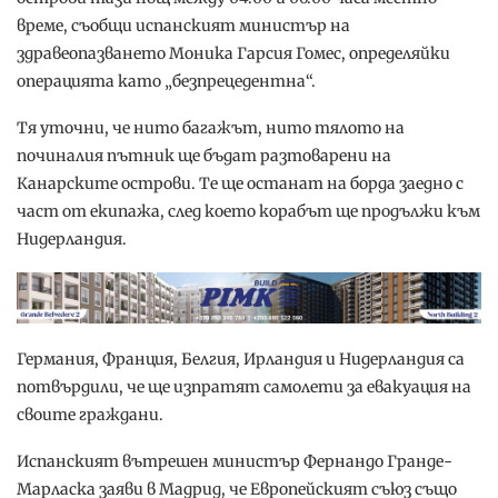
време, съобщи испанският министър на
здравеопазването Моника Гарсия Гомес, определяйки
операцията като „безпрецедентна“.
Тя уточни, че нито багажът, нито тялото на
починалия пътник ще бъдат разтоварени на
Канарските острови. Те ще останат на борда заедно с
част от екипажа, след което корабът ще продължи към
Нидерландия.
Германия, Франция, Белгия, Ирландия и Нидерландия са
потвърдили, че ще изпратят самолети за евакуация на
своите граждани.
Испанският вътрешен министър Фернандо Гранде-
Марласка заяви в Мадрид, че Европейският съюз също