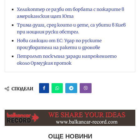
Хеликоптер се разби от борбата с пожарите в
американския щат Юта
Трима души, сред които и дете, са убити в Киев
при нощния руски обстрел
Нови санкции от ЕС: Удар по руските
производители на ракети и дронове
Петролът поскъпна заради напрежението
около Ормузкия проток
СПОДЕЛИ
ОЩЕ НОВИНИ