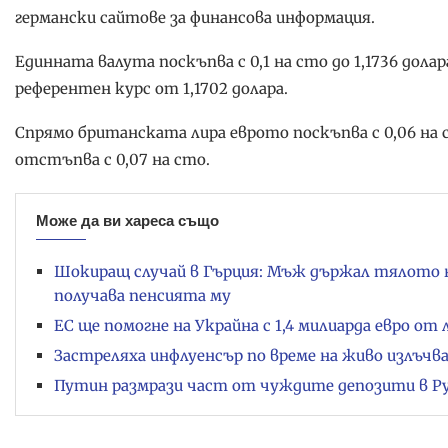
германски сайтове за финансова информация.
Единната валута поскъпва с 0,1 на сто до 1,1736 дола
референтен курс от 1,1702 долара.
Спрямо британската лира еврото поскъпва с 0,06 на ст
отстъпва с 0,07 на сто.
Може да ви хареса също
Шокиращ случай в Гърция: Мъж държал тялото на 
получава пенсията му
ЕС ще помогне на Украйна с 1,4 милиарда евро от
Застреляха инфлуенсър по време на живо излъчва
Путин размрази част от чуждите депозити в Р