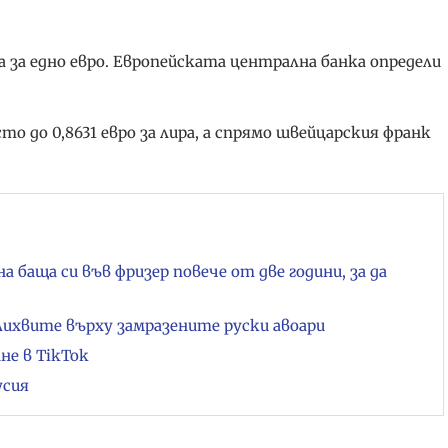
ра за едно евро. Европейската централна банка определи
о до 0,8631 евро за лира, а спрямо швейцарския франк
баща си във фризер повече от две години, за да
 лихвите върху замразените руски авоари
не в TikTok
усия