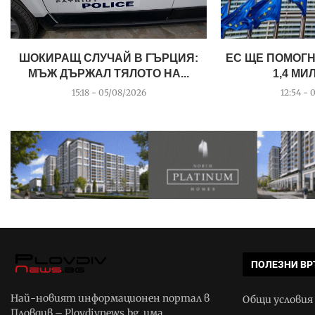
ШОКИРАЩ СЛУЧАЙ В ГЪРЦИЯ:
ЕС ЩЕ ПОМОГН
МЪЖ ДЪРЖАЛ ТЯЛОТО НА...
1,4 МИ
15:18 - 05/08/2026
12:54 - 
ПОЛЕЗНИ ВР
Най-новият информационен портал в
Общи условия
Пловдив – Plovdivnews.bg, има