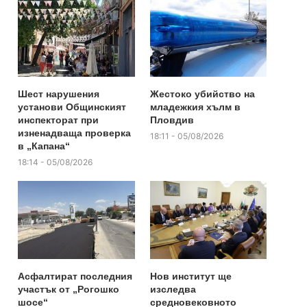
Шест нарушения
Жестоко убийство на
установи Общинският
младежкия хълм в
инспекторат при
Пловдив
изненадваща проверка
18:11 - 05/08/2026
в „Капана“
18:14 - 05/08/2026
Асфалтират последния
Нов институт ще
участък от „Рогошко
изследва
шосе“
средновековното