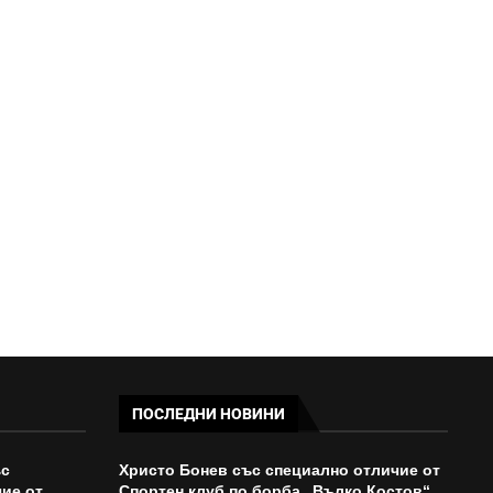
ПУТИН РАЗМРАЗИ ЧАСТ ОТ
ЧУЖДИТЕ ДЕПОЗИТИ В РУСИЯ
09:54 - 05/08/2026
ПОСЛЕДНИ НОВИНИ
ъс
Христо Бонев със специално отличие от
ие от
Спортен клуб по борба „Вълко Костов“