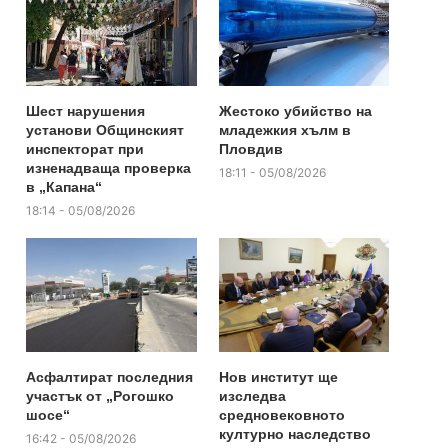
Шест нарушения
Жестоко убийство на
установи Общинският
младежкия хълм в
инспекторат при
Пловдив
изненадваща проверка
18:11 - 05/08/2026
в „Капана“
18:14 - 05/08/2026
Асфалтират последния
Нов институт ще
участък от „Рогошко
изследва
шосе“
средновековното
културно наследство
16:42 - 05/08/2026