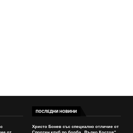
ПУТИН РАЗМРАЗИ ЧАСТ ОТ
ЧУЖДИТЕ ДЕПОЗИТИ В РУСИЯ
09:54 - 05/08/2026
ПОСЛЕДНИ НОВИНИ
ъс
Христо Бонев със специално отличие от
ие от
Спортен клуб по борба „Вълко Костов“