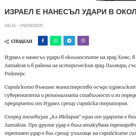
ИЗРАЕЛ Е НАНЕСЪЛ УДАРИ В ОКО
08:24 - 09/09/2025
СПОДЕЛИ
Израел е нанесъл удари в околностите на град Хомс, в
Латакия и в района на историческия град Палмира, 
Ройтерс.
Сирийското външно министерство осъди израелските
суверенитета и регионалната стабилност и ги опред
предприети от Израел срещу сирийска територия.
Според телевизия „Ал Икбария“ един от ударите е бил
Латакия. При другия удар е била атакувана тренировъч
третият удар е бил срещу училище на сирийските сил