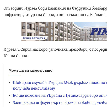
От години Израел води кампания на въздушни бомбар
инфраструктура на Сирия, а от началото на войната в
Израел и Сирия наскоро започнаха преговори, с посре
Южна Сирия.
Може да ви хареса също
Шокиращ случай в Гърция: Мъж държал тялото на 
получава пенсията му
ЕС ще помогне на Украйна с 1,4 милиарда евро от
Застреляха инфлуенсър по време на живо излъчва