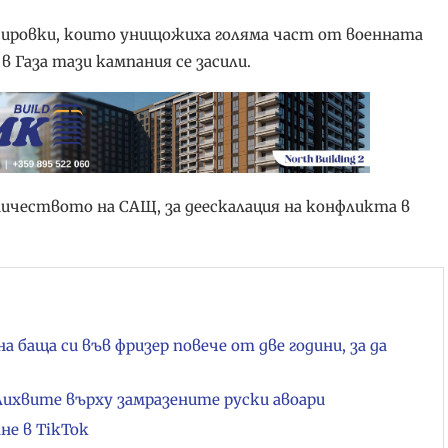
дировки, които унищожиха голяма част от военната
 Газа тази кампания се засили.
дничеството на САЩ, за деескалация на конфликта в
баща си във фризер повече от две години, за да
 лихвите върху замразените руски авоари
не в TikTok