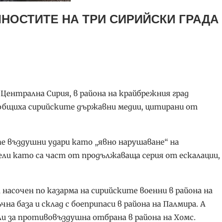
ЛНОСТИТЕ НА ТРИ СИРИЙСКИ ГРАДА
 Централна Сирия, в района на крайбрежния град
съобщиха сирийските държавни медии, цитирани от
 въздушни удари като „явно нарушаване“ на
ели като са част от продължаваща серия от ескалации,
 насочен по казарма на сирийските военни в района на
на база и склад с боеприпаси в района на Палмира. А
и за противовъздушна отбрана в района на Хомс.