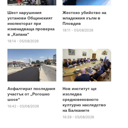
Шест нарушения
Жестоко убийство на
установи Общинският
младежкия хълм в
инспекторат при
Пловдив
изненадваща проверка
18:11 - 05/08/2026
в „Капана“
18:14 - 05/08/2026
Асфалтират последния
Нов институт ще
участък от „Рогошко
изследва
шосе“
средновековното
културно наследство
16:42 - 05/08/2026
на Балканите
16:39 - 05/08/2026