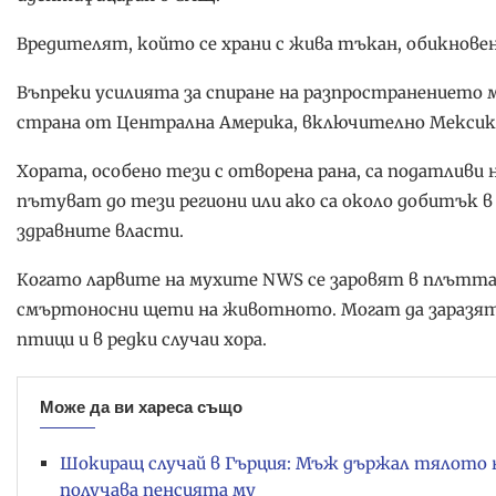
Вредителят, който се храни с жива тъкан, обикновен
Въпреки усилията за спиране на разпространението му
страна от Централна Америка, включително Мексик
Хората, особено тези с отворена рана, са податливи н
пътуват до тези региони или ако са около добитък в
здравните власти.
Когато ларвите на мухите NWS се заровят в плътта
смъртоносни щети на животното. Могат да заразят
птици и в редки случаи хора.
Може да ви хареса също
Шокиращ случай в Гърция: Мъж държал тялото на 
получава пенсията му