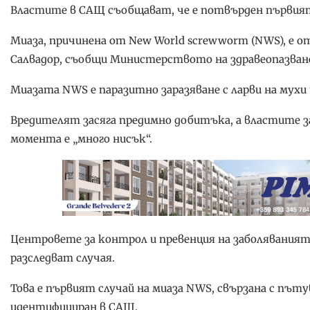
Властите в САЩ съобщават, че е потвърден първият с
Миаза, причинена от New World screwworm (NWS), е о
Салвадор, съобщи Министерството на здравеопазване
Миазата NWS е паразитно заразяване с ларви на мухи
Вредителят засяга предимно добитъка, а властите з
момента е „много нисък“.
Центровете за контрол и превенция на заболяванията
разследват случая.
Това е първият случай на миаза NWS, свързана с пъту
идентифициран в САЩ.