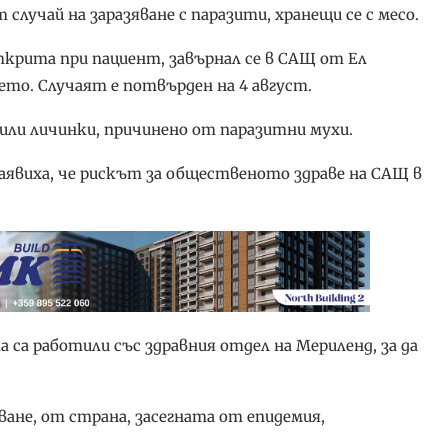
лучай на заразяване с паразити, хранещи се с месо.
ткрита при пациент, завърнал се в САЩ от Ел
то. Случаят е потвърден на 4 август.
 или личинки, причинено от паразитни мухи.
аявиха, че рискът за общественото здраве на САЩ в
 са работили със здравния отдел на Мериленд, за да
ване, от страна, засегната от епидемия,