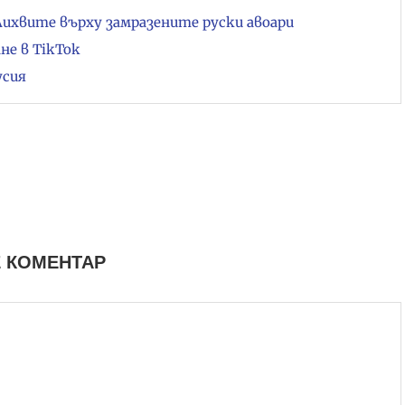
 лихвите върху замразените руски авоари
не в TikTok
усия
 КОМЕНТАР