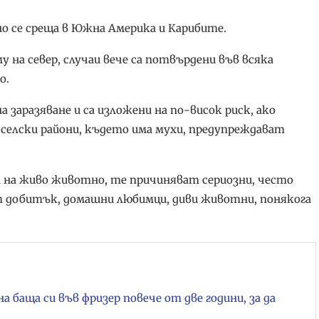
о се среща в Южна Америка и Карибите.
 на север, случаи вече са потвърдени във всяка
о.
а заразяване и са изложени на по-висок риск, ако
 селски райони, където има мухи, предупреждават
 на живо животно, те причиняват сериозни, често
 добитък, домашни любимци, диви животни, понякога
баща си във фризер повече от две години, за да