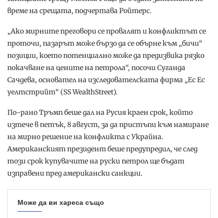
време на срещата, подчертава Ройтерс.
„Ако мирните преговори се провалят и конфликтът се
проточи, пазарът може бързо да се обърне към „бичи“
позиции, което потенциално може да предизвика рязко
покачване на цените на петрола“, посочи Суганда
Сачдева, основател на изследователската фирма „Ес Ес
уелтстрийт“ (SS WealthStreet).
По-рано Тръмп беше дал на Русия краен срок, който
изтече в петък, 8 август, за да пристъпи към намиране
на мирно решение на конфликта с Украйна.
Американският президент беше предупредил, че след
този срок купувачите на руски петрол ще бъдат
изправени пред американски санкции.
Може да ви хареса също