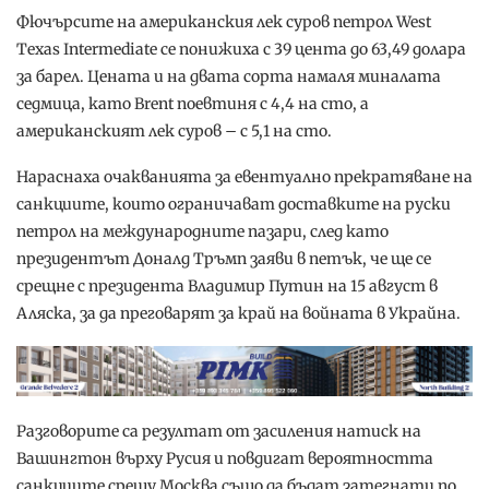
Фючърсите на американския лек суров петрол West
Texas Intermediate се понижиха с 39 цента до 63,49 долара
за барел. Цената и на двата сорта намаля миналата
седмица, като Brent поевтиня с 4,4 на сто, а
американският лек суров – с 5,1 на сто.
Нараснаха очакванията за евентуално прекратяване на
санкциите, които ограничават доставките на руски
петрол на международните пазари, след като
президентът Доналд Тръмп заяви в петък, че ще се
срещне с президента Владимир Путин на 15 август в
Аляска, за да преговарят за край на войната в Украйна.
Разговорите са резултат от засиления натиск на
Вашингтон върху Русия и повдигат вероятността
санкциите срещу Москва също да бъдат затегнати по