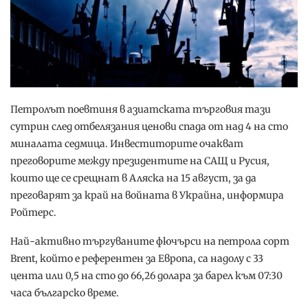
Петролът поевтиня в азиатската търговия тази
сутрин след отбелязания ценови спада от над 4 на сто
миналата седмица. Инвеститорите очакват
преговорите между президентите на САЩ и Русия,
които ще се срещнат в Аляска на 15 август, за да
преговарят за край на войната в Украйна, информира
Ройтерс.
Най-активно търгуваните фючърси на петрола сорт
Brent, който е референтен за Европа, са надолу с 33
цента или 0,5 на сто до 66,26 долара за барел към 07:30
часа българско време.