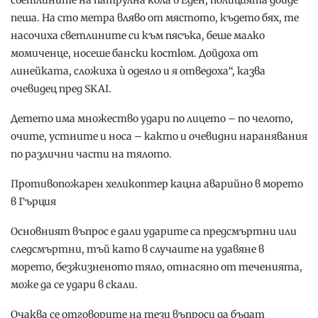
светлините на патрулна кола в Еден, полицията дойде
пеша. На сто метра вляво от мястото, където бях, те
насочиха светлините си към пясъка, беше малко
момиченце, носеше бански костюм. Дойдоха от
линейката, сложиха ѝ одеяло и я отведоха“, казва
очевидец пред SKAI.
Детето има множество удари по лицето – по челото,
очите, устните и носа – както и очевидни наранявания
по различни части на тялото.
Противопожарен хеликоптер кацна аварийно в морето
в Гърция
Основният въпрос е дали ударите са предсмъртни или
следсмъртни, тъй като в случаите на удавяне в
морето, безжизненото тяло, отнасяно от теченията,
може да се удари в скали.
Очаква се отговорите на тези въпроси да бъдат