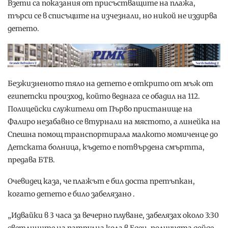
Взети са показания от присъстващите на плажа,
търси се в списъците на изчезнали, но никой не издирва
детето.
Безжизненото тяло на детето е открито от мъж от
египетски произход, който веднага се обадил на 112.
Полицейски служители от Първо пристанище на
Фалиро незабавно се втурнали на мястото, а линейка на
Спешна помощ транспортирала малкото момиченце до
Детската болница, където е потвърдена смъртта,
предава БТВ.
Очевидец каза, че плажът е бил доста претъпкан,
когато детето е било забелязано .
„Идвайки в 3 часа за вечерно плуване, забелязах около 3:30