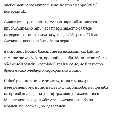
оповестени след аутопсията, която е направена в
понеделник.
Смята се, че детето е получило нараняванията си
приблизително три часа преди тялото да бъде
намерено, тоест около полунощ на 26 срещу 27 юли.
Случаят е поет от бреговата охрана.
Данните, с които властите разполагат, са, както
самите те заявяват, противоречиви. Момичето е било
облечено в бански костюм в ярък нюанс, но в същото
време е било очевидно недохранено и бито.
Никой роднина не го е търсил, няма сигнал за
изчезването му, нито пък е получил отговор на призива
на бреговата охрана за информация за самоличност.
Мистерията се задълбочава и случаят става по-
мрачен, по-сложен, по-загадъчен.