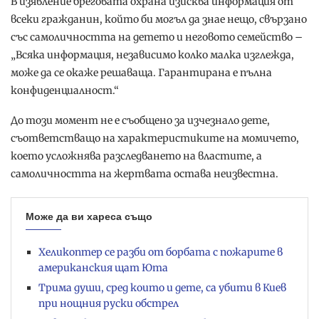
В изявление бреговата охрана изисква информация от
всеки гражданин, който би могъл да знае нещо, свързано
със самоличността на детето и неговото семейство –
„Всяка информация, независимо колко малка изглежда,
може да се окаже решаваща. Гарантирана е пълна
конфиденциалност.“
До този момент не е съобщено за изчезнало дете,
съответстващо на характеристиките на момичето,
което усложнява разследването на властите, а
самоличността на жертвата остава неизвестна.
Може да ви хареса също
Хеликоптер се разби от борбата с пожарите в
американския щат Юта
Трима души, сред които и дете, са убити в Киев
при нощния руски обстрел