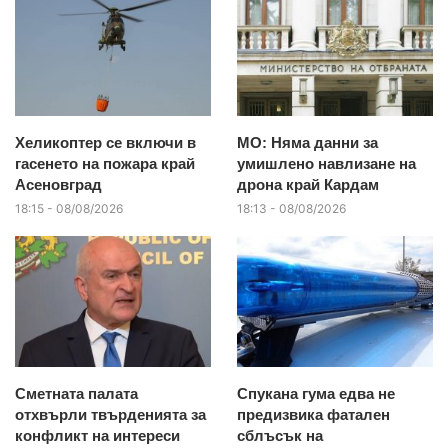
Хеликоптер се включи в
МО: Няма данни за
гасенето на пожара край
умишлено навлизане на
Асеновград
дрона край Кардам
18:15 - 08/08/2026
18:13 - 08/08/2026
Сметната палата
Спукана гума едва не
отхвърли твърденията за
предизвика фатален
конфликт на интереси
сблъсък на