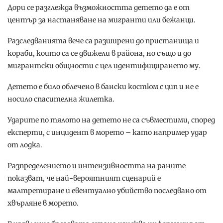
Дори се разглежда възможността детето да е от
център за настаняване на мигранти или бежанци.
Разследванията вече са разширени до пристанища и
кораби, които са се движели в района, но също и до
мигрантски общности с цел идентифицирането му.
Детето е било облечено в бански костюм с цип и не е
носило спасителна жилетка.
Ударите по тялото на детето не са съвместими, според
експерти, с инцидент в морето – като например удар
от лодка.
Разпределението и интензивността на раните
показват, че най-вероятният сценарий е
малтретиране и евентуално убийство последвано от
хвърляне в морето.