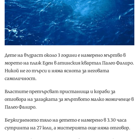
Дете на възраст около 3 години е намерено мъртво в
морето на плаж Еден в атинския квартал Палео Фалиро.
Никой не го търси и няма яснота за неговата
самоличност.
Властите претърсват пристанища и кораби за
отговора на загадката за мъртвото малко момиченце в
Палео Фалиро.
Безжизненото тяло на детето е намерено в 3.30 часа
сутринта на 27 юли, а мистерията още няма отговор.