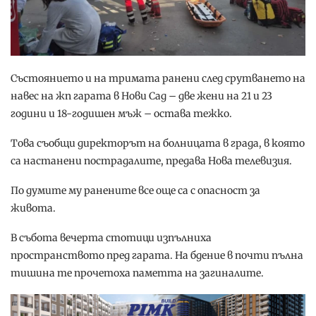
Състоянието и на тримата ранени след срутването на
навес на жп гарата в Нови Сад – две жени на 21 и 23
години и 18-годишен мъж – остава тежко.
Това съобщи директорът на болницата в града, в която
са настанени пострадалите, предава Нова телевизия.
По думите му ранените все още са с опасност за
живота.
В събота вечерта стотици изпълниха
пространството пред гарата. На бдение в почти пълна
тишина те прочетоха паметта на загиналите.