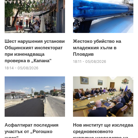
Шест нарушения установи
Жестоко убийство на
Общинският инспекторат
младежкия хълм в
при изненадваща
Пловдив
проверка в „Капана“
18:11 - 05/08/2026
18:14 - 05/08/2026
Асфалтират последния
Нов институт ще изследва
участък от „Рогошко
средновековното
шосе“
културно наследство на