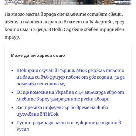
На много места в града опечалените оставят свещи,
цветя и плюшени играчки в памет на 14 жертви, сред
които има и 2 деца. В Нови Сад беше обявен тридневен
траур.
Може да ви хареса също
Шокиращ случай в Гърция: Мъж държал тялото
на баща си във фризер повече от две години, за да
получава пенсията му
ЕС ще помогне на Украйна с 1,4 милиарда евро от
лихвите върху замразените руски авоари
Застреляха инфлуенсър по време на живо
излъчване в TikTok
Путин размрази част от чуждите депозити в
Русия