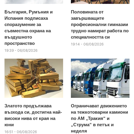
България, Румъния и
Половината от
Испания подписаха
завършващите
споразумение за
професионални гимназии
съвместна охрана на
трудно намират работа по
въздушното
специалността си
пространство
19:14 - 06/08/2026
19:39 - 06/08/2026
Златото продължава
Ограничават движението
възхода си, достигна най-
на тежкотоварни камиони
високи нива от края на
по АМ „Тракия“ и
юни
„Струма“ в петък и
неделя
16:51 - 06/08/2026