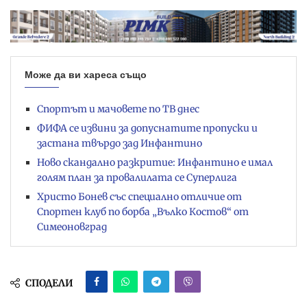
Може да ви хареса също
Спортът и мачовете по ТВ днес
ФИФА се извини за допуснатите пропуски и
застана твърдо зад Инфантино
Ново скандално разкритие: Инфантино е имал
голям план за провалилата се Суперлига
Христо Бонев със специално отличие от
Спортен клуб по борба „Вълко Костов“ от
Симеоновград
СПОДЕЛИ