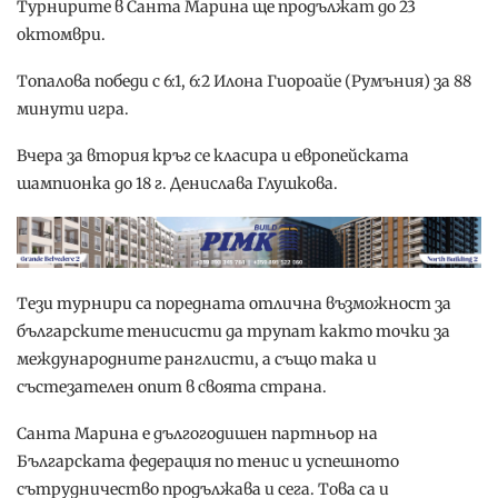
Турнирите в Санта Марина ще продължат до 23
октомври.
Топалова победи с 6:1, 6:2 Илона Гиороайе (Румъния) за 88
минути игра.
Вчера за втория кръг се класира и европейската
шампионка до 18 г. Денислава Глушкова.
Тези турнири са поредната отлична възможност за
българските тенисисти да трупат както точки за
международните ранглисти, а също така и
състезателен опит в своята страна.
Санта Марина e дългогодишен партньор на
Българската федерация по тенис и успешното
сътрудничество продължава и сега. Това са и