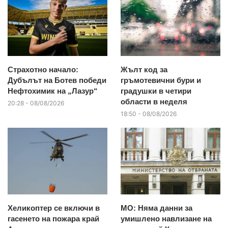
Страхотно начало:
Жълт код за
Дубълът на Ботев победи
гръмотевични бури и
Нефтохимик на „Лазур“
градушки в четири
области в неделя
20:28 - 08/08/2026
18:50 - 08/08/2026
Хеликоптер се включи в
МО: Няма данни за
гасенето на пожара край
умишлено навлизане на