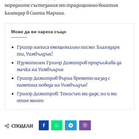
поредните състезания от традиционно богатия
календар в Санта Марина.
Може да ви хареса също
Григор написа емоционално писмо: Благодаря
ти, Уимбълдън!
Изумителен Григор Димитров продължава да
мачка на Уимбълдън
Григор Димитров върна времето назад с
паметна победа на Уимбълдън!
Григор Димитров: Тенисът ми даде, но и ми
отне много
СПОДЕЛИ