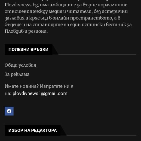
Plovdivnews.bg, има амбициите да върне нормалните
отношения между медия и читатели, без истерични
заглавия и крясъци в онлайн пространството, а в
бъдеще и на страниците на един истински вестник за
Пловдив и региона.
ПОЛЕЗНИ ВРЪЗКИ
Общи условия
За реклама
Имате новина? Изпратете ни я
на:
plovdivnews1@gmail.com
ИЗБОР НА РЕДАКТОРА