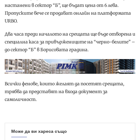
настанени в сектор “Б”, ще бъдат цена от 6 лева.
Пропуските вече се продават онлайн на платформата
URBO.
Два часа преди началото на срещата ще бъде отворена и
специална каса за привържениците на “черно-белите” –
до сектор “Б” в Борисовата градина.
Всички фенове, които желаят да посетят срещата,
трябва да представят на входа документ за
самоличност.
Може да ви хареса също