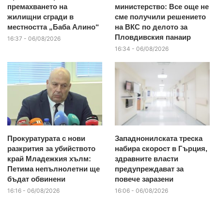
премахването на
министерство: Все още не
жилищни сгради в
сме получили решението
местността „Баба Алино“
на ВКС по делото за
Пловдивския панаир
16:37 - 06/08/2026
16:34 - 06/08/2026
Прокуратурата с нови
Западнонилската треска
разкрития за убийството
набира скорост в Гърция,
край Младежкия хълм:
здравните власти
Петима непълнолетни ще
предупреждават за
бъдат обвинени
повече заразени
16:16 - 06/08/2026
16:06 - 06/08/2026