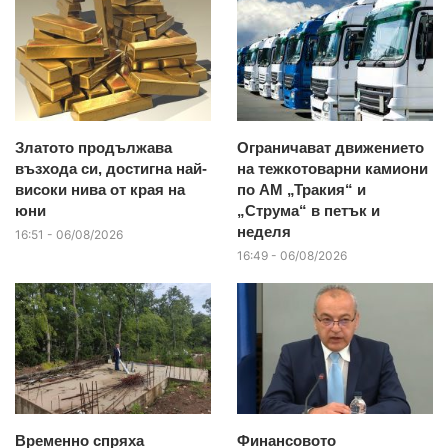
Златото продължава
Ограничават движението
възхода си, достигна най-
на тежкотоварни камиони
високи нива от края на
по АМ „Тракия“ и
юни
„Струма“ в петък и
неделя
16:51 - 06/08/2026
16:49 - 06/08/2026
Временно спряха
Финансовото