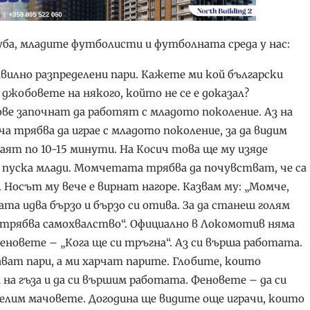
уба, младите футболисти и футболната среда у нас:
правилно разпределени пари. Кажете ми кой български
джобовете на някого, който не се е доказал?
ве започнат да работят с младото поколение. Аз на
ча трябва да играе с младото поколение, за да видим
раят по 10-15 минути. На Косич това ще му изяде
е пуска млади. Момчетата трябва да почувстват, че са
. Носът му вече е вирнат нагоре. Казвам му: „Момче,
авата идва бързо и бързо си отива. За да станеш голям
ти трябва самохвалство“. Официално в Локомотив няма
феновете – „Кога ще си тръгна“. Аз си върша работата.
ват пари, а ми харчат парите. Глобите, които
 на гъза и да си вършим работата. Феновете – да си
ечелим мачовете. Догодина ще видите още играчи, които