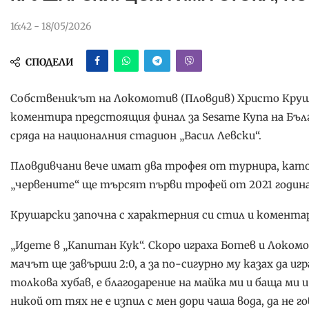
16:42 - 18/05/2026
СПОДЕЛИ
Собственикът на Локомотив (Пловдив) Христо Крушар
коментира предстоящия финал за Sesame Купа на Бълг
сряда на националния стадион „Васил Левски“.
Пловдивчани вече имат два трофея от турнира, като
„червените“ ще търсят първи трофей от 2021 година
Крушарски започна с характерния си стил и комента
„Идете в „Капитан Кук“. Скоро играха Ботев и Локом
мачът ще завърши 2:0, а за по-сигурно му казах да игр
толкова хубав, е благодарение на майка ми и баща ми и
никой от тях не е изпил с мен дори чаша вода, да не г