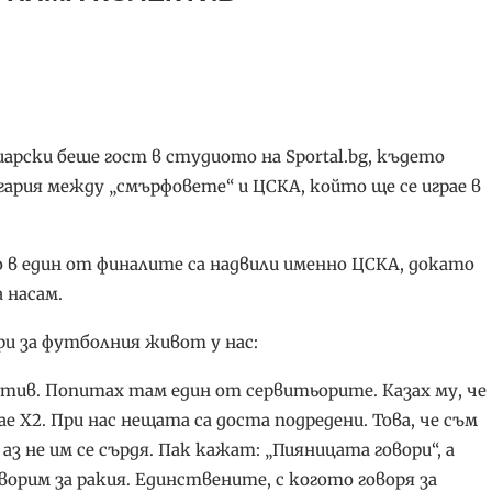
ски беше гост в студиото на Sportal.bg, където
ария между „смърфовете“ и ЦСКА, който ще се играе в
 в един от финалите са надвили именно ЦСКА, докато
 насам.
ри за футболния живот у нас:
отив. Попитах там един от сервитьорите. Казах му, че
ае Х2. При нас нещата са доста подредени. Това, че съм
 аз не им се сърдя. Пак кажат: „Пияницата говори“, а
оворим за ракия. Единствените, с когото говоря за