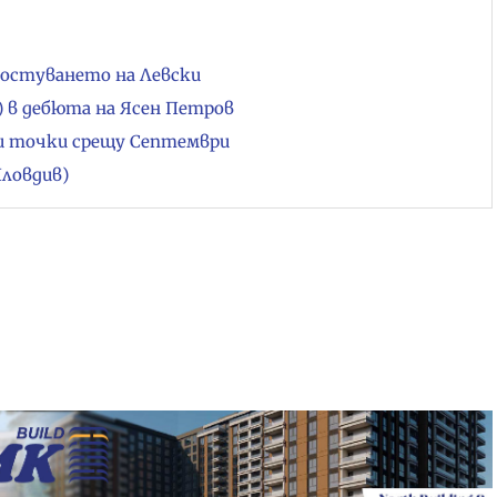
гостуването на Левски
) в дебюта на Ясен Петров
и точки срещу Септември
Пловдив)