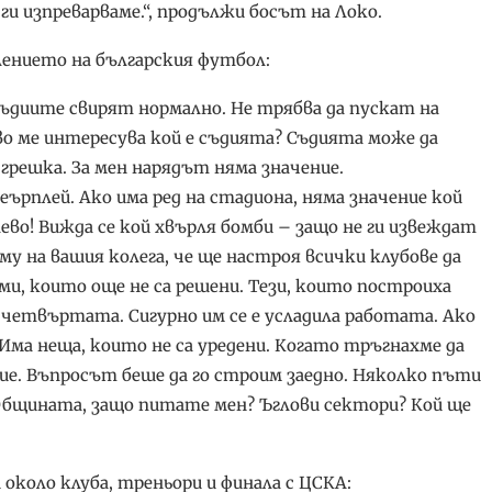
 ги изпреварваме.“, продължи босът на Локо.
лението на българския футбол:
 съдиите свирят нормално. Не трябва да пускат на
кво ме интересува кой е съдията? Съдията може да
грешка. За мен нарядът няма значение.
рплей. Ако има ред на стадиона, няма значение кой
ево! Вижда се кой хвърля бомби – защо не ги извеждат
 му на вашия колега, че ще настроя всички клубове да
ми, които още не са решени. Тези, които построиха
 четвъртата. Сигурно им се е усладила работата. Ако
. Има неща, които не са уредени. Когато тръгнахме да
ие. Въпросът беше да го строим заедно. Няколко пъти
Общината, защо питате мен? Ъглови сектори? Кой ще
 около клуба, треньори и финала с ЦСКА: