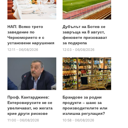
НАП: Всяко трето
Дубълът на Ботев се
заведение по
завръща на 8 август,
Черноморието е с
феновете призовават
установени нарушения
за подкрепа
12:11 - 06/08/2026
12:03 - 06/08/2026
Проф. Кантарджиев:
Брандове за родни
Ентеровирусите не се
продукти – шанс за
увеличават, но жегата
производителите или
крие други рискове
излишна регулация?
11:00 - 06/08/2026
10:58 - 06/08/2026