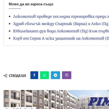
Може да ви хареса също
Локомотив проведе последна тренировка преди 
Здрав сблъсък между Спартак (Варна) и Локо (Пд
Юбилейният дух води Локомотив (Пд) към първ
Клуб от Серия А иска защитник на Локомотив (
СПОДЕЛИ