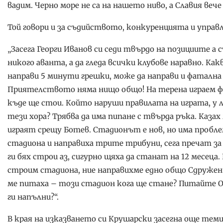
вадим. Черно море не са на нашето ниво, а Славия вече
Той говори и за съдийството, конкуренцията и управ
„Засега Георги Иванов си седи твърдо на позициите а
никого аванта, а да гледа всички клубове наравно. Ка
направи 5 минути грешки, може да направи и фатална 
Приятелството няма нищо общо! На терена играем феъ
къде ще стои. Който наруши правилата на играта, у л
тези хора? Трябва да има пипане с твърда ръка. Казах
играят срещу Ботев. Стадионът е нов, но има пробле
стадиона и направиха трите трибуни, сега пречат за
ги бях строи аз, сигурно щяха да станат на 12 месеца
строим стадиона, ние направихме едно общо Сдружен
ме питаха – този стадион кога ще стане? Питайте 
ги напълни?“.
В края на изказването си Крушарски засегна още теми