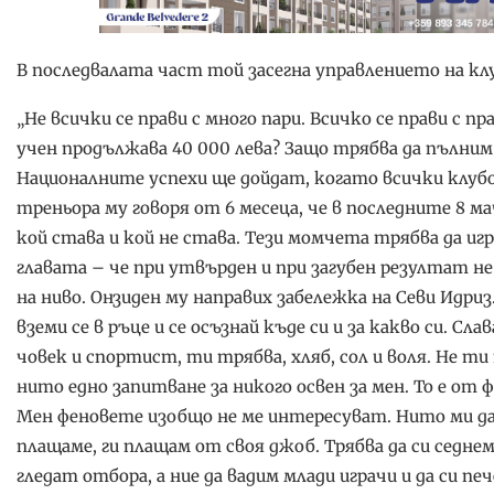
В последвалата част той засегна управлението на кл
„Не всички се прави с много пари. Всичко се прави с 
учен продължава 40 000 лева? Защо трябва да пълним 
Националните успехи ще дойдат, когато всички клубо
треньора му говоря от 6 месеца, че в последните 8 ма
кой става и кой не става. Тези момчета трябва да иг
главата – че при утвърден и при загубен резултат н
на ниво. Онзиден му направих забележка на Севи Идриз
вземи се в ръце и се осъзнай къде си и за какво си. Сл
човек и спортист, ти трябва, хляб, сол и воля. Не 
нито едно запитване за никого освен за мен. То е от 
Мен феновете изобщо не ме интересуват. Нито ми да
плащаме, ги плащам от своя джоб. Трябва да си седнем
гледат отбора, а ние да вадим млади играчи и да си п