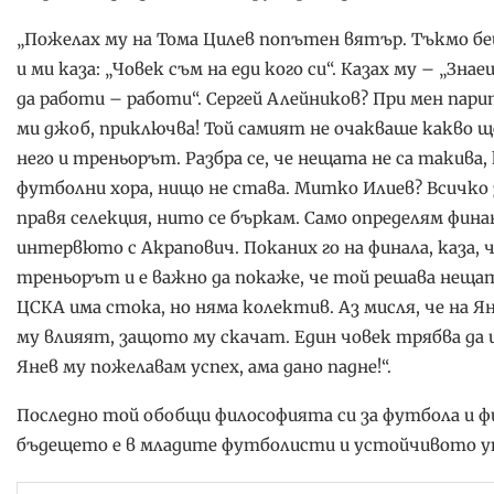
„Пожелах му на Тома Цилев попътен вятър. Тъкмо беш
и ми каза: „Човек съм на еди кого си“. Казах му – „Зн
да работи – работи“. Сергей Алейников? При мен пари
ми джоб, приключва! Той самият не очакваше какво ще
него и треньорът. Разбра се, че нещата не са такива,
футболни хора, нищо не става. Митко Илиев? Всичко
правя селекция, нито се бъркам. Само определям фин
интервюто с Акрапович. Поканих го на финала, каза, ч
треньорът и е важно да покаже, че той решава нещат
ЦСКА има стока, но няма колектив. Аз мисля, че на Я
му влияят, защото му скачат. Един човек трябва да им
Янев му пожелавам успех, ама дано падне!“.
Последно той обобщи философията си за футбола и фи
бъдещето е в младите футболисти и устойчивото уп