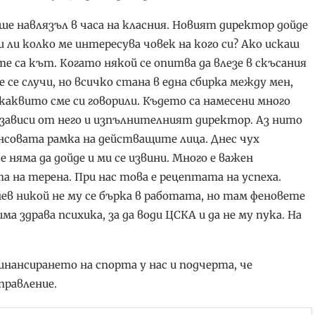
е навлязъл в часа на класния. Новият директор дойде
аеш ли колко ме интересува човек на кого си? Ако искаш
те са кът. Когато някой се опитва да влезе в скъсания
 се случи, но всичко стана в една сбирка между мен,
 каквито сме си говорили. Където са намесени много
 зависи от него и изпълнителният директор. Аз нито
ансовата рамка на действащите лица. Днес чух
е няма да дойде и ми се извини. Много е важен
а на терена. При нас това е рецептата на успеха.
нев никой не му се бърка в работата, но там феновете
а здрава психика, за да води ЦСКА и да не му пука. На
нансирането на спорта у нас и подчерта, че
равление.