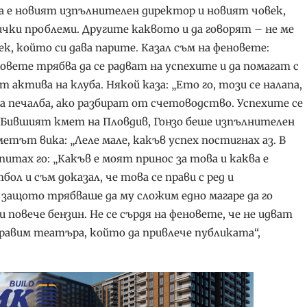
а е новият изпълнителен директор и новият човек,
ички проблеми. Другите каквото и да говорят – не ме
ек, който си дава парите. Казал съм на феновете:
новете трябва да се радват на успехите и да помагат с
актива на клуба. Някой каза: „Ето го, този се налапа,
а печалба, ако разбират от счетоводство. Успехите се
. Бившият кмет на Пловдив, Гонзо беше изпълнителен
етът вика: „Леле мале, какъв успех постигнах аз. В
питах го: „Какъв е моят принос за това и каква е
ол и съм доказал, че това се прави с ред и
ащото трябваше да му сложим едно магаре да го
и повече бензин. Не се сърдя на феновете, че не идват
направим театъра, който да привлече публиката“,