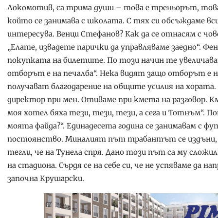
Локомотив, са трима души – това е треньорът, тов
който се занимава с школата. С тях си обсъждаме вс
интересува. Венци Стефанов? Как да се отнасям с чов
„Елате, извадете парички да управляваме заедно“. Фе
покупката на билетите. По този начин те увеличават 
отборът е на печалба“. Нека видят защо отборът е н
получават благодарение на общите усилия на хората
директор при мен. Отиваме при кмета на разговор. Км
моя хотел бяха тези, тези, тези, а сега и Тотнъм“. По
моята файда?“. Единадесета година се занимавам с футб
постоянство. Миналият път трабантът се издъни, з
тегли, че на Тунела спря. Дано този път са му сложил
на стадиона. Сърдя се на себе си, че не успяваме да 
започна Крушарски.