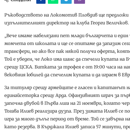
Ръководството на Локомотив Пловдив ще предложи н
изпълнителният директор на клуба Георги Величков.
„Вече имаме набелязани пет млади българчета и един
момчета от школата и ще се опитаме да запазим се
трансфери, но ако все пак някой получи оферта, която 
Той е убеден, че Локо има шанс да спечели купата на 
срещу ЦСКА. Битката за трофея е от 19:00 часа на на
вековния юбилей да спечелим купата и да играем в Евр
За титуляр срещу армейците е гласен и капитанът н
единайсеторка срещу Арда. Офанзивният играч за първ
започна двубой в Първа лига на 21 ноември, когато че
Тогава Илиев реализира дузпа. През зимата Илиев се 
игра за много дълъг период от време. Той се завърна н
като резерва. В Кърджали Илиев записа 57 минути, пр