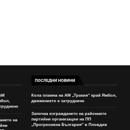
ЛЕВСКИ
09:29 - 07/08/2026
ПОСЛЕДНИ НОВИНИ
АМ
Кола пламна на АМ „Тракия“ край Ямбол,
мбол,
движението е затруднено
труднено
Започна изграждането на районните
партийни организации на ПП
ането на
„Прогресивна България“ в Пловдив
ийни