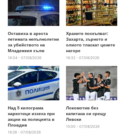
Оставиха в ареста
Храните поскъпват:
петимата непълнолетни
Захарта, зърното и
за убийството на
олиото тласкат цените
Младежкия хълм
нагоре
16:34 - 07/08/2026
16:32 - 07/08/2026
Над 5 килограма
Локомотив без
наркотици иззеха при
капитана си срещу
акции на полицията в
Левски
Пловдив
15:00 - 07/08/2026
16:28 - 07/08/2026