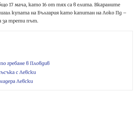
що 17 мача, като 16 от тях са в елита. Вкараните
 вдигал купата на България като капитан на Локо Пд –
ви за трети път.
по гребане в Пловдив
лъсъка с Левски
лидера Левски