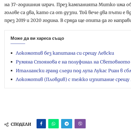
на 37-годишния играч. През кампанията Митко има об
голове са два, като са от дузпи. Той вече два пъти е
през 2019 и 2020 година. В сряда ще опита да го напра
Може да ви хареса също
Локомотив без капитана си срещу Левски
Румяна Стоянова е на полуфинал на Световното 
Италиански гранд следи под лупа Лукас Риан в сб
Локомотив (Пловдив) с тежко изпитание срещу 
СПОДЕЛИ