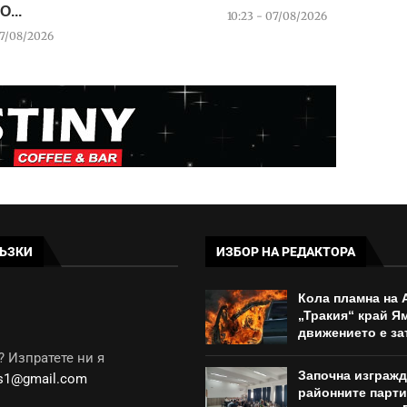
О...
10:23 - 07/08/2026
07/08/2026
ЪЗКИ
ИЗБОР НА РЕДАКТОРА
Кола пламна на 
„Тракия“ край Я
движението е за
 Изпратете ни я
Започна изгражд
ws1@gmail.com
районните парт