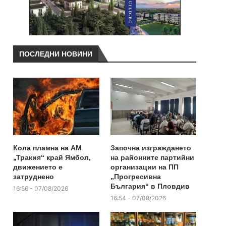
ПОСЛЕДНИ НОВИНИ
Кола пламна на АМ
Започна изграждането
„Тракия“ край Ямбол,
на районните партийни
движението е
организации на ПП
затруднено
„Прогресивна
България“ в Пловдив
16:56 - 07/08/2026
16:54 - 07/08/2026