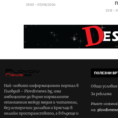
П
15:00 - 07/08/2026
13:51 - 
ПОЛЕЗНИ ВР
Най-новият информационен портал в
Общи условия
Пловдив – Plovdivnews.bg, има
За реклама
амбициите да върне нормалните
отношения между медия и читатели,
Имате новина?
без истерични заглавия и крясъци в
на:
plovdivne
онлайн пространството, а в бъдеще и