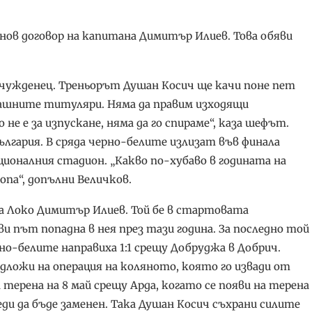
ов договор на капитана Димитър Илиев. Това обяви
 чужденец. Треньорът Душан Косич ще качи поне пет
гашните титуляри. Няма да правим изходящи
не е за изпускане, няма да го спираме“, каза шефът.
България. В сряда черно-белите излизат във финала
ционалния стадион. „Какво по-хубаво в годината на
опа“, допълни Величков.
а Локо Димитър Илиев. Той бе в стартовата
и път попадна в нея през тази година. За последно той
рно-белите направиха 1:1 срещу Добруджа в Добрич.
подложи на операция на коляното, която го извади от
а терена на 8 май срещу Арда, когато се появи на терена
еди да бъде заменен. Така Душан Косич съхрани силите