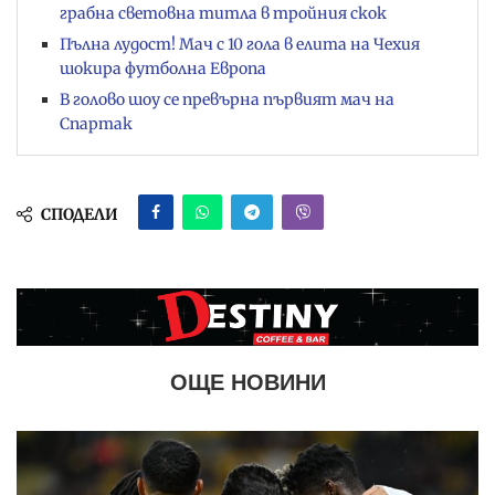
грабна световна титла в тройния скок
Пълна лудост! Мач с 10 гола в елита на Чехия
шокира футболна Европа
В голово шоу се превърна първият мач на
Спартак
СПОДЕЛИ
ОЩЕ НОВИНИ