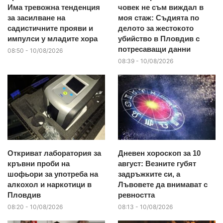
Има тревожна тенденция
човек не съм виждал в
за засилване на
моя стаж: Съдията по
садистичните прояви и
делото за жестокото
импулси у младите хора
убийство в Пловдив с
потресаващи данни
08:50 - 10/08/2026
08:39 - 10/08/2026
Откриват лаборатория за
Дневен хороскоп за 10
кръвни проби на
август: Везните губят
шофьори за употреба на
задръжките си, а
алкохол и наркотици в
Лъвовете да внимават с
Пловдив
ревността
08:20 - 10/08/2026
08:13 - 10/08/2026