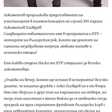
Локомотив продължава представянето на
участниците в големия концерт по случай 100 години
Локомотив Пловдив!
Следващото емблематично име в програмата е БТР –
легендите на българския рок, които ще донесат на
сцената незабравима енергия, любими хитове и
истински емоции!
Ето какво сподели Наско от БТР специално за всички
локомотивци:
„Очаква ни вечер, която ще остане в историята! Всички
знаете, че нашата дружба с Локо Пловдив не е от вчера.
Ние сме свирили и друг път на годишнини на отбора, но
този път наистина е много важно да се отбележи този
празник на един страхотен футболен български клуб с
един невероятен концерт, организиран от екипа на