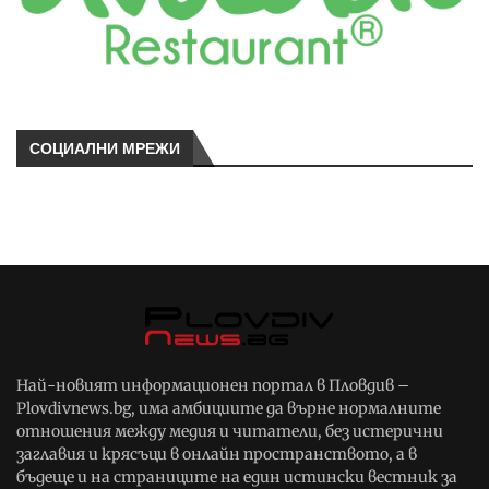
СОЦИАЛНИ МРЕЖИ
Най-новият информационен портал в Пловдив –
Plovdivnews.bg, има амбициите да върне нормалните
отношения между медия и читатели, без истерични
заглавия и крясъци в онлайн пространството, а в
бъдеще и на страниците на един истински вестник за