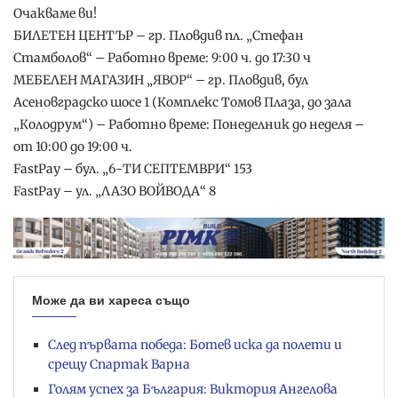
Очакваме ви!
БИЛЕТЕН ЦЕНТЪР – гр. Пловдив пл. „Стефан
Стамболов“ – Работно време: 9:00 ч. до 17:30 ч
МЕБЕЛЕН МАГАЗИН „ЯВОР“ – гр. Пловдив, бул
Асеновградско шосе 1 (Комплекс Томов Плаза, до зала
„Колодрум“) – Работно време: Понеделник до неделя –
от 10:00 до 19:00 ч.
FastPay – бул. „6-ТИ СЕПТЕМВРИ“ 153
FastPay – ул. „ЛАЗО ВОЙВОДА“ 8
Може да ви хареса също
След първата победа: Ботев иска да полети и
срещу Спартак Варна
Голям успех за България: Виктория Ангелова