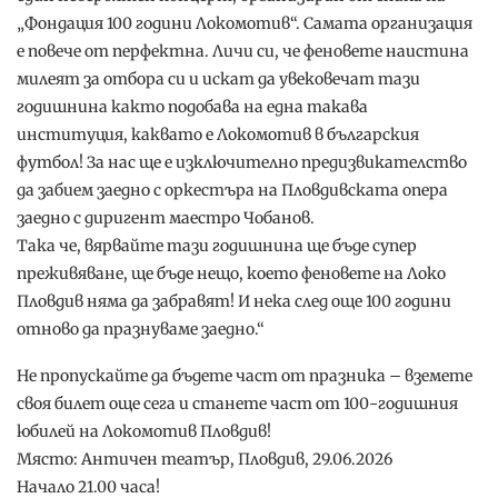
„Фондация 100 години Локомотив“. Самата организация
е повече от перфектна. Личи си, че феновете наистина
милеят за отбора си и искат да увековечат тази
годишнина както подобава на една такава
институция, каквато е Локомотив в българския
футбол! За нас ще е изключително предизвикателство
да забием заедно с оркестъра на Пловдивската опера
заедно с диригент маестро Чобанов.
Така че, вярвайте тази годишнина ще бъде супер
преживяване, ще бъде нещо, което феновете на Локо
Пловдив няма да забравят! И нека след още 100 години
отново да празнуваме заедно.“
Не пропускайте да бъдете част от празника – вземете
своя билет още сега и станете част от 100-годишния
юбилей на Локомотив Пловдив!
Място: Античен театър, Пловдив, 29.06.2026
Начало 21.00 часа!