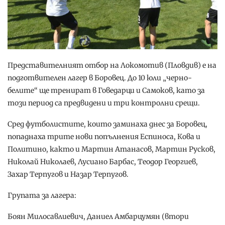
Представителният отбор на Локомотив (Пловдив) e на
подготвителен лагер в Боровец. До 10 юли „черно-
белите“ ще тренират в Говедарци и Самоков, като за
този период са предвидени и три контролни срещи.
Сред футболистите, които заминаха днес за Боровец,
попаднаха трите нови попълнения Еспиноса, Кова и
Политино, както и Мартин Атанасов, Мартин Русков,
Николай Николаев, Лусиано Барбас, Теодор Георгиев,
Захар Терпугов и Назар Терпугов.
Групата за лагера:
Боян Милосавлиевич, Даниел Амбарцумян (втори