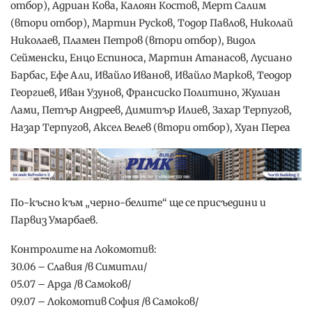
отбор), Адриан Кова, Калоян Костов, Мерт Салим
(втори отбор), Мартин Русков, Тодор Павлов, Николай
Николаев, Пламен Петров (втори отбор), Видол
Сейменски, Енцо Еспиноса, Мартин Атанасов, Лусиано
Барбас, Ефе Али, Ивайло Иванов, Ивайло Марков, Теодор
Георгиев, Иван Узунов, Франсиско Политино, Жулиан
Лами, Петър Андреев, Димитър Илиев, Захар Терпугов,
Назар Терпугов, Аксел Велев (втори отбор), Хуан Переа
По-късно към „черно-белите“ ще се присъедини и
Парвиз Умарбаев.
Контролите на Локомотив:
30.06 – Славия /в Симитли/
05.07 – Арда /в Самоков/
09.07 – Локомотив София /в Самоков/