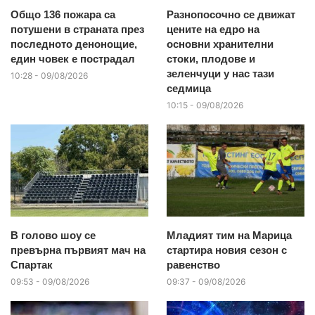
Общо 136 пожара са
Разнопосочно се движат
потушени в страната през
цените на едро на
последното денонощие,
основни хранителни
един човек е пострадал
стоки, плодове и
зеленчуци у нас тази
10:28 - 09/08/2026
седмица
10:15 - 09/08/2026
В голово шоу се
Младият тим на Марица
превърна първият мач на
стартира новия сезон с
Спартак
равенство
09:53 - 09/08/2026
09:37 - 09/08/2026