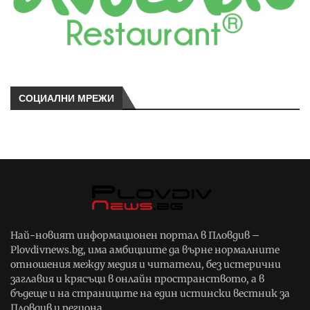
СОЦИАЛНИ МРЕЖИ
Най-новият информационен портал в Пловдив –
Plovdivnews.bg, има амбициите да върне нормалните
отношения между медия и читатели, без истерични
заглавия и крясъци в онлайн пространството, а в
бъдеще и на страниците на един истински вестник за
Пловдив и региона.