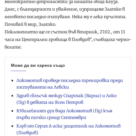
многократно допринасяйки за нашата обща кауза.
Днес, с благодарност и уважение, изпращаме Златко в
неговото последно пътуване. Нека му е лека пръстта.
Почивай в мир, Златко.
Поклонението ще се състои във вторник, 27.02., от 13
часа на Централни гробища в Пловдив“, съобщиха черно-
белите.
Може да ви хареса също
Локомотив проведе последна тренировка преди
гостуването на Левски
Здрав сблъсък между Спартак (Варна) и Локо
(Пд) в дебюта на Ясен Петров
Юбилейният дух води Локомотив (Пд) към
първи точки срещу Септември
Клуб от Серия А иска защитник на Локомотив
(Пловдив)