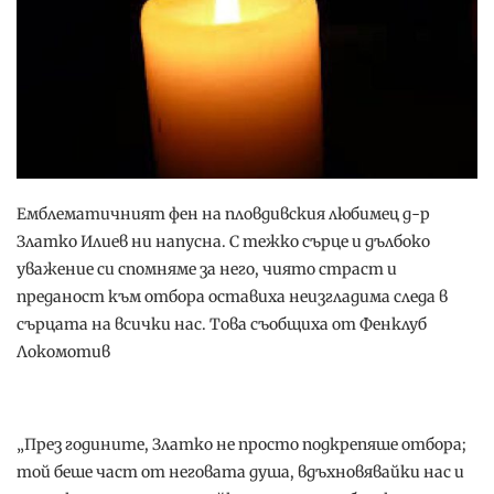
Емблематичният фен на пловдивския любимец д-р
Златко Илиев ни напусна. С тежко сърце и дълбоко
уважение си спомняме за него, чиято страст и
преданост към отбора оставиха неизгладима следа в
сърцата на всички нас. Това съобщиха от Фенклуб
Локомотив
„През годините, Златко не просто подкрепяше отбора;
той беше част от неговата душа, вдъхновявайки нас и