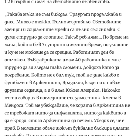
1:2 в първия си мач на световното първенство.
„Такава мъка не съм виждал! Траурът продължава и
днес. Много е тежко. Пълно мъртвило. Световните
агенции и социалните мрежи са пълни със снимки. С
думи е трудно да се опише. Такъв рев няма… По време на
мача, който бе в 7 сутринта местно време, по улиците
и куче не можеше да се срещне. Работният ден бе
отложен. Във фабриката имам 40 работника и ми е
трудно да ги гледам така сломени. Дойдоха като за
погребение. Който не е бил тук, той не знае какво е
футболът в Аржентина, Бразилия, където отивам
другата седмица, а и в цяла Южна Америка. Няколко
пъти говорих в последните със заместник-кмета в
Мендоса. Той ме убеждаваше, че хората в Аржентина не
се тревожат нито за инфлацията, нито за каквито и
да е кризи, стига Аржентина да печели. Убедих се, че е
прав. В момента обаче шокът буквално блокира цялата
държава. Плачат така, сякаш е умрял президентът.