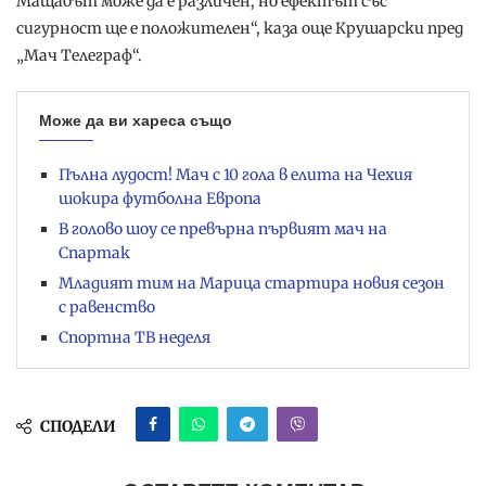
Мащабът може да е различен, но ефектът със
сигурност ще е положителен“, каза още Крушарски пред
„Мач Телеграф“.
Може да ви хареса също
Пълна лудост! Мач с 10 гола в елита на Чехия
шокира футболна Европа
В голово шоу се превърна първият мач на
Спартак
Младият тим на Марица стартира новия сезон
с равенство
Спортна ТВ неделя
СПОДЕЛИ