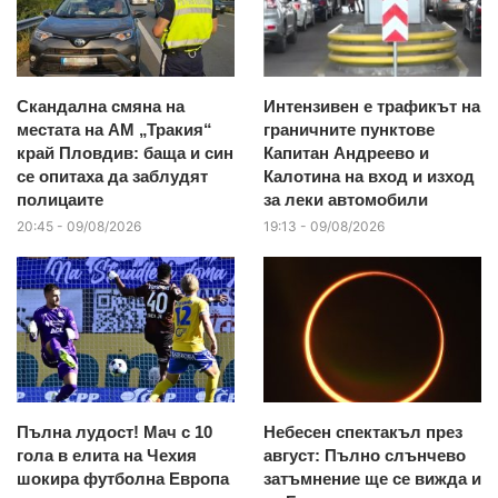
Скандална смяна на
Интензивен е трафикът на
местата на АМ „Тракия“
граничните пунктове
край Пловдив: баща и син
Капитан Андреево и
се опитаха да заблудят
Калотина на вход и изход
полицаите
за леки автомобили
20:45 - 09/08/2026
19:13 - 09/08/2026
Пълна лудост! Мач с 10
Небесен спектакъл през
гола в елита на Чехия
август: Пълно слънчево
шокира футболна Европа
затъмнение ще се вижда и