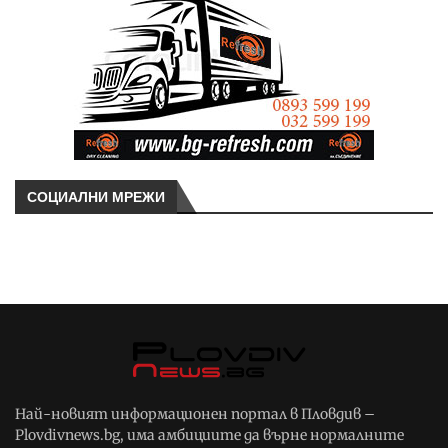
СОЦИАЛНИ МРЕЖИ
Най-новият информационен портал в Пловдив –
Plovdivnews.bg, има амбициите да върне нормалните