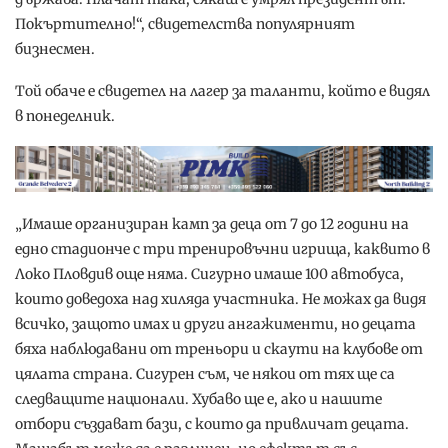
Покъртително!“, свидетелства популярният
бизнесмен.
Той обаче е свидетел на лагер за таланти, който е видял
в понеделник.
„Имаше организиран камп за деца от 7 до 12 години на
едно стадионче с три тренировъчни игрища, каквито в
Локо Пловдив още няма. Сигурно имаше 100 автобуса,
които доведоха над хиляда участника. Не можах да видя
всичко, защото имах и други ангажименти, но децата
бяха наблюдавани от треньори и скаути на клубове от
цялата страна. Сигурен съм, че някои от тях ще са
следващите национали. Хубаво ще е, ако и нашите
отбори създават бази, с които да привличат децата.