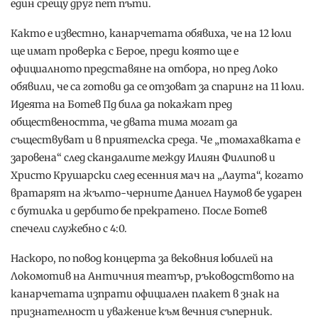
един срещу друг пет пъти.
Както е известно, канарчетата обявиха, че на 12 юли
ще имат проверка с Берое, преди която ще е
официалното представяне на отбора, но пред Локо
обявили, че са готови да се отзоват за спаринг на 11 юли.
Идеята на Ботев Пд била да покажат пред
обществеността, че двата тима могат да
съществуват и в приятелска среда. Че „томахавката е
заровена“ след скандалите между Илиян Филипов и
Христо Крушарски след есенния мач на „Лаута“, когато
вратарят на жълто-черните Даниел Наумов бе ударен
с бутилка и дербито бе прекратено. После Ботев
спечели служебно с 4:0.
Наскоро, по повод концерта за вековния юбилей на
Локомотив на Античния театър, ръководството на
канарчетата изпрати официален плакет в знак на
признателност и уважение към вечния съперник.