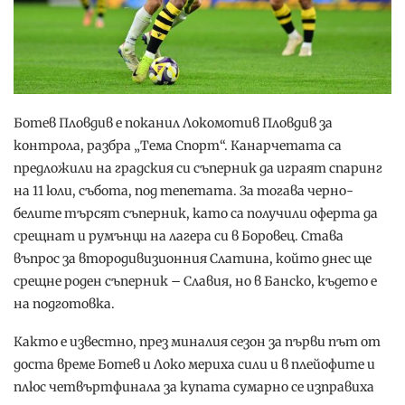
Ботев Пловдив е поканил Локомотив Пловдив за
контрола, разбра „Тема Спорт“. Канарчетата са
предложили на градския си съперник да играят спаринг
на 11 юли, събота, под тепетата. За тогава черно-
белите търсят съперник, като са получили оферта да
срещнат и румънци на лагера си в Боровец. Става
въпрос за втородивизионния Слатина, който днес ще
срещне роден съперник – Славия, но в Банско, където е
на подготовка.
Както е известно, през миналия сезон за първи път от
доста време Ботев и Локо мериха сили и в плейофите и
плюс четвъртфинала за купата сумарно се изправиха