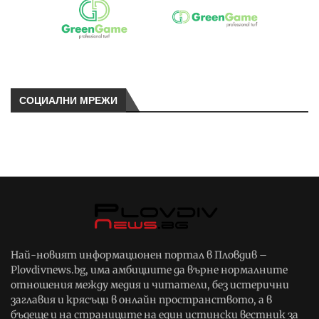
СОЦИАЛНИ МРЕЖИ
Най-новият информационен портал в Пловдив –
Plovdivnews.bg, има амбициите да върне нормалните
отношения между медия и читатели, без истерични
заглавия и крясъци в онлайн пространството, а в
бъдеще и на страниците на един истински вестник за