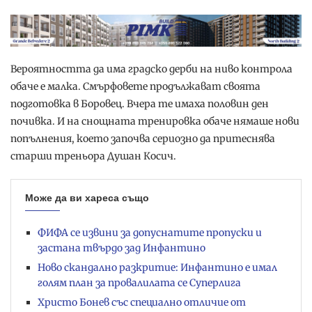
Вероятността да има градско дерби на ниво контрола
обаче е малка. Смърфовете продължават своята
подготовка в Боровец. Вчера те имаха половин ден
почивка. И на снощната тренировка обаче нямаше нови
попълнения, което започва сериозно да притеснява
старши треньора Душан Косич.
Може да ви хареса също
ФИФА се извини за допуснатите пропуски и
застана твърдо зад Инфантино
Ново скандално разкритие: Инфантино е имал
голям план за провалилата се Суперлига
Христо Бонев със специално отличие от