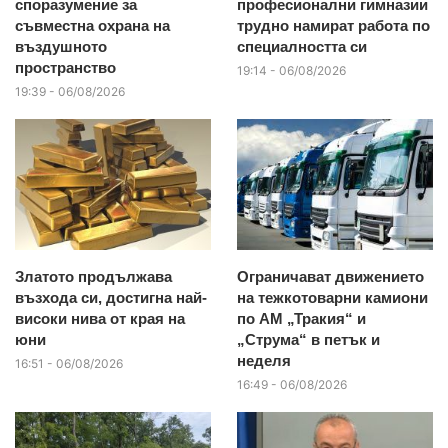
споразумение за
професионални гимназии
съвместна охрана на
трудно намират работа по
въздушното
специалността си
пространство
19:14 - 06/08/2026
19:39 - 06/08/2026
Златото продължава
Ограничават движението
възхода си, достигна най-
на тежкотоварни камиони
високи нива от края на
по АМ „Тракия“ и
юни
„Струма“ в петък и
неделя
16:51 - 06/08/2026
16:49 - 06/08/2026