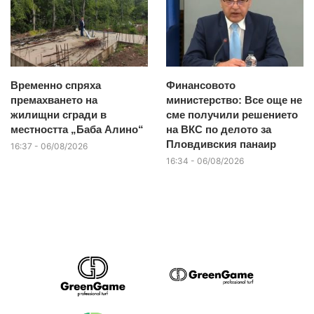
Временно спряха
Финансовото
премахването на
министерство: Все още не
жилищни сгради в
сме получили решението
местността „Баба Алино“
на ВКС по делото за
Пловдивския панаир
16:37 - 06/08/2026
16:34 - 06/08/2026