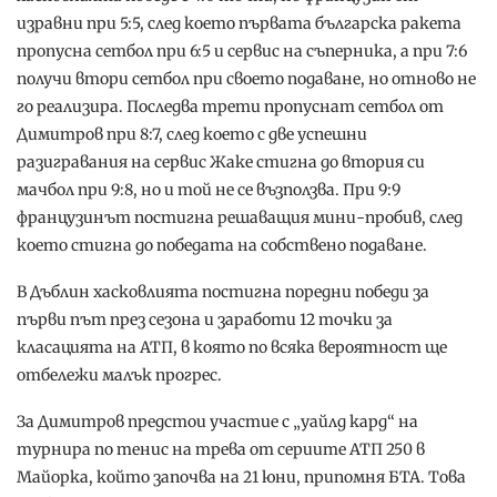
изравни при 5:5, след което първата българска ракета
пропусна сетбол при 6:5 и сервис на съперника, а при 7:6
получи втори сетбол при своето подаване, но отново не
го реализира. Последва трети пропуснат сетбол от
Димитров при 8:7, след което с две успешни
разигравания на сервис Жаке стигна до втория си
мачбол при 9:8, но и той не се възползва. При 9:9
французинът постигна решаващия мини-пробив, след
което стигна до победата на собствено подаване.
В Дъблин хасковлията постигна поредни победи за
първи път през сезона и заработи 12 точки за
класацията на АТП, в която по всяка вероятност ще
отбележи малък прогрес.
За Димитров предстои участие с „уайлд кард“ на
турнира по тенис на трева от сериите АТП 250 в
Майорка, който започва на 21 юни, припомня БТА. Това