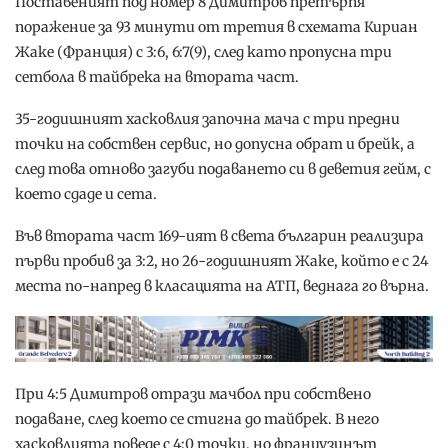
Поставеният под номер 8 Димитров претърпя
поражение за 93 минути от третия в схемата Кириан
Жаке (Франция) с 3:6, 6:7(9), след като пропусна три
сетбола в тайбрека на втората част.
35-годишният хасковлия започна мача с три предни
точки на собствен сервис, но допусна обрат и брейк, а
след това отново загуби подаването си в деветия гейм, с
което сдаде и сета.
Във втората част 169-ият в света българин реализира
първи пробив за 3:2, но 26-годишният Жаке, който е с 24
места по-напред в класацията на АТП, веднага го върна.
При 4:5 Димитров отрази мачбол при собствено
подаване, след което се стигна до тайбрек. В него
хасковлията поведе с 4:0 точки, но французинът