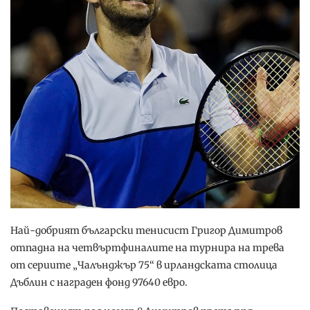
Най-добрият български тенисист Григор Димитров
отпадна на четвъртфиналите на турнира на трева
от сериите „Чалънджър 75“ в ирландската столица
Дъблин с награден фонд 97640 евро.