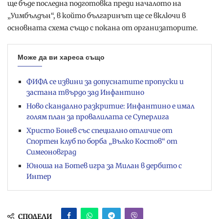
ще бъде последна подготовка преди началото на
„Уимбълдън“, в който българинът ще се включи в
основната схема също с покана от организаторите.
Може да ви хареса също
ФИФА се извини за допуснатите пропуски и
застана твърдо зад Инфантино
Ново скандално разкритие: Инфантино е имал
голям план за провалилата се Суперлига
Христо Бонев със специално отличие от
Спортен клуб по борба „Вълко Костов“ от
Симеоновград
Юноша на Ботев игра за Милан в дербито с
Интер
СПОДЕЛИ