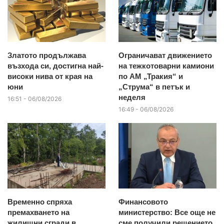
Златото продължава
Ограничават движението
възхода си, достигна най-
на тежкотоварни камиони
високи нива от края на
по АМ „Тракия“ и
юни
„Струма“ в петък и
неделя
16:51 - 06/08/2026
16:49 - 06/08/2026
Временно спряха
Финансовото
премахването на
министерство: Все още не
жилищни сгради в
сме получили решението