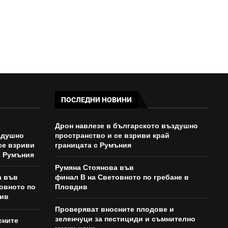
ПОСЛЕДНИ НОВИНИ
Дрон навлезе в българското въздушно
здушно
пространство и се взриви край
се взриви
границата с Румъния
с Румъния
Румяна Стоянова във
а във
финал B на Световното по гребане в
овното по
Пловдив
див
Проверяват вносните плодове и
зеленчуци за пестициди и съмнително
сните