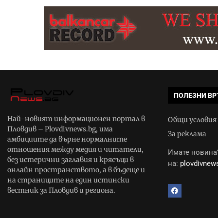
ПОЛЕЗНИ ВР
Най-новият информационен портал в
Общи условия
Пловдив – Plovdivnews.bg, има
За реклама
амбициите да върне нормалните
отношения между медия и читатели,
Имате новина?
без истерични заглавия и крясъци в
на:
plovdivne
онлайн пространството, а в бъдеще и
на страниците на един истински
вестник за Пловдив и региона.