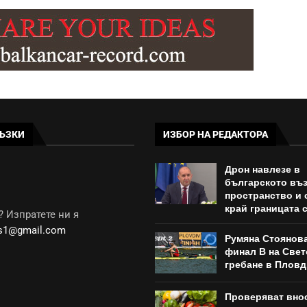
ЪЗКИ
ИЗБОР НА РЕДАКТОРА
Дрон навлезе в
българското въ
пространство и 
край границата 
 Изпратете ни я
ws1@gmail.com
Румяна Стоянов
финал B на Свет
гребане в Плов
Проверяват вно