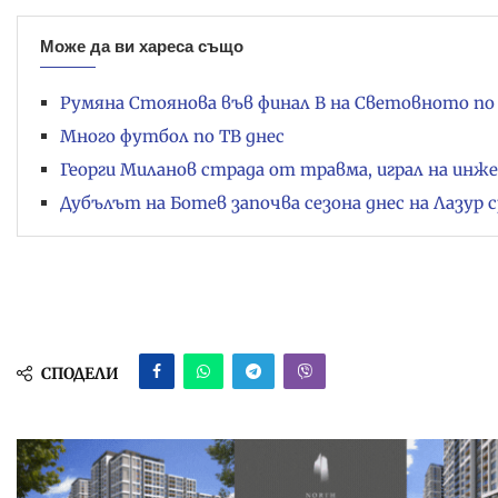
Може да ви хареса също
Румяна Стоянова във финал B на Световното по 
Много футбол по ТВ днес
Георги Миланов страда от травма, играл на инж
Дубълът на Ботев започва сезона днес на Лазур
СПОДЕЛИ