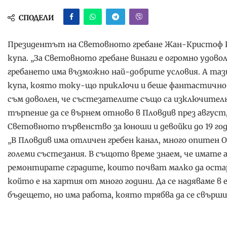
СПОДЕЛИ
Президентът на Световното гребане Жан-Кристоф Р
купа. „За Световното гребане винаги е огромно удовол
гребането има възможно най-добрите условия. А таз
купа, която току-що приключи и беше фантастично 
съм доволен, че състезателите също са изключите
търпение да се върнем отново в Пловдив през август
Световното първенство за юноши и девойки до 19 годи
„В Пловдив има отличен гребен канал, много опитен
големи състезания. В същото време знаем, че имате 
ремонтирате сградите, които почват малко да остар
който е на хартия от много години. Да се надяваме в
бъдещето, но има работа, която трябва да се свърш