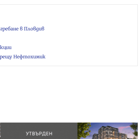
гребане в Пловдив
екции
 срещу Нефтохимик