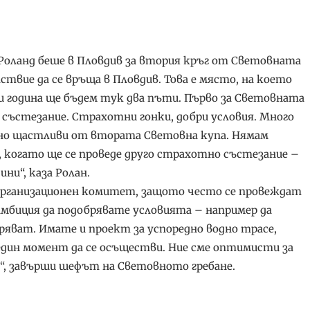
оланд беше в Пловдив за втория кръг от Световната
ствие да се връща в Пловдив. Това е място, на което
и година ще бъдем тук два пъти. Първо за Световната
състезание. Страхотни гонки, добри условия. Много
лно щастливи от втората Световна купа. Нямам
, когато ще се проведе друго страхотно състезание –
ни“, каза Ролан.
 Организационен комитет, защото често се провеждат
амбиция да подобрявате условията – например да
яват. Имате и проект за успоредно водно трасе,
 един момент да се осъществи. Ние сме оптимисти за
и“, завърши шефът на Световното гребане.