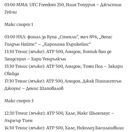
03:00 ММА: UFC Freedom 250, Илия Топурия – Джъстин
Гейчи
Макс спорт 1
03:00 НХЛ: финал за Купа „Стенли“, мач №6, „Вегас
Голдън Найтс“ – „Каролина Хърикейнс“
13:30 Тенис (мъже): ATP 500, Лондон, Ботик ван де
Зандсхулп – Хари Уендълкън
15:30 Тенис (мъже): ATP 500, Лондон, Томи Пол – Закари
Свайда
17:30 Тенис (мъже): ATP 500, Лондон, Джак Пинингтън
Джоунс – Денис Шаповалов
Макс спорт 3
12:30 Тенис (мъже): ATP 500, Хале, Макс Шьонхаус –
Лърнър Тиен
14:30 Тенис (мъже): ATP 500, Хале, Николоз Басилашвили