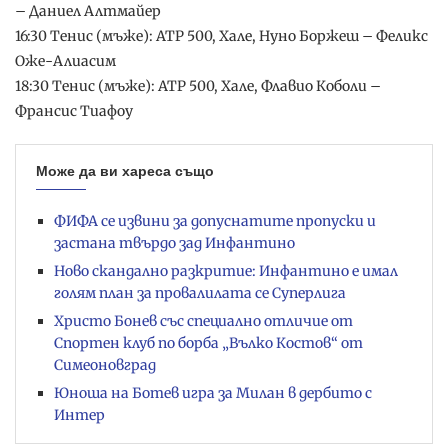
– Даниел Алтмайер
16:30 Тенис (мъже): ATP 500, Хале, Нуно Боржеш – Феликс
Оже-Алиасим
18:30 Тенис (мъже): ATP 500, Хале, Флавио Коболи –
Франсис Тиафоу
Може да ви хареса също
ФИФА се извини за допуснатите пропуски и
застана твърдо зад Инфантино
Ново скандално разкритие: Инфантино е имал
голям план за провалилата се Суперлига
Христо Бонев със специално отличие от
Спортен клуб по борба „Вълко Костов“ от
Симеоновград
Юноша на Ботев игра за Милан в дербито с
Интер