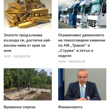
Златото продължава
Ограничават движението
възхода си, достигна най-
на тежкотоварни камиони
високи нива от края на
по АМ „Тракия“ и
юни
„Струма“ в петък и
неделя
16:51 - 06/08/2026
16:49 - 06/08/2026
Временно спряха
Финансовото