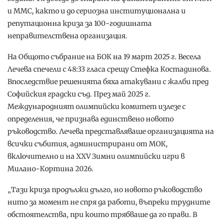
и ММС, както и до сериозна институционална и
репутационна криза за 100-годишната
неправителствена организация.
На Общото събрание на БОК на 19 март 2025 г. Весела
Лечева спечели с 48:33 гласа срещу Стефка Костадинова.
Впоследствие решенията бяха атакувани с жалби пред
Софийския градски съд. През май 2025 г.
Международният олимпийски комитет излезе с
определения, че признава единствено новото
ръководство. Лечева представляваше организацията на
всички събития, администрирани от МОК,
включително и на XXV Зимни олимпийски игри в
Милано-Кортина 2026.
„Тази криза продължи дълго, но новото ръководство
нито за момент не спря да работи, въпреки трудните
обстоятелства, при които трябваше да го прави. В