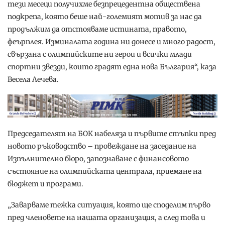
тези месеци получихме безпрецедентна обществена
подкрепа, която беше най-големият мотив за нас да
продължим да отстояваме истината, правото,
феърплея. Изминалата година ни донесе и много радост,
свързана с олимпийските ни герои и всички млади
спортни звезди, които градят една нова България“, каза
Весела Лечева.
Председателят на БОК набеляза и първите стъпки пред
новото ръководство – провеждане на заседание на
Изпълнително бюро, запознаване с финансовото
състояние на олимпийската централа, приемане на
бюджет и програми.
„Заварваме тежка ситуация, която ще споделим първо
пред членовете на нашата организация, а след това и