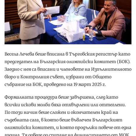
Весела Лечева беше вписана в Търговския регистър като
председател на Българския олимпийски комитет (БОК).
Заедно с нея са вписани и членовете на Изпълнителното
бюро и Контролния съвет, избрани от Общото
събрание на БОК, проведено на 19 март 2025 г.
Формалната процедура беше завършена, след като
всички искови молби бяха отхвърлени или оттеглени.
По този начин беше сложен и окончателен край на
съдебната сага, в която беше въвлечен Българският
олимпийски комитет, и която продължи повече от една
година. Тя доведе до спиране на финансирането от МОК