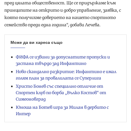
пред цялата общественост. Ще се придържаме към
принципите на открито и добро управление, заявка, с
която получихме доверието на нашето спортното
семейство преди една година“, добави Лечева.
Може да ви хареса също
ФИФА се извини за допуснатите пропуски и
застана твърдо зад Инфантино
Ново скандално разкритие: Инфантино е имал
голям план за провалилата се Суперлига
Христо Бонев със специално отличие от
Спортен клуб по борба „Вълко Костов“ от
Симеоновград
Юноша на Ботев игра за Милан в дербито с
Интер