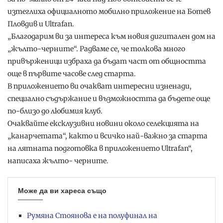
изтеглиха официалното мобилно приложение на Ботев
Пловдив и Ultrafan.
„Благодарим ви за интереса към новия дигитален дом на
„жълто-черните“. Радваме се, че толкова много
привърженици избраха да бъдат част от общността
още в първите часове след старта.
В приложението ви очакват интересни изненади,
специално съдържание и възможността да бъдете още
по-близо до любимия клуб.
Очаквайте ексклузивни новини около селекцията на
„канарчетата“, както и всичко най-важно за старта
на лятната подготовка в приложението Ultrafan“,
написаха жълто- черните.
Може да ви хареса също
Румяна Стоянова е на полуфинал на