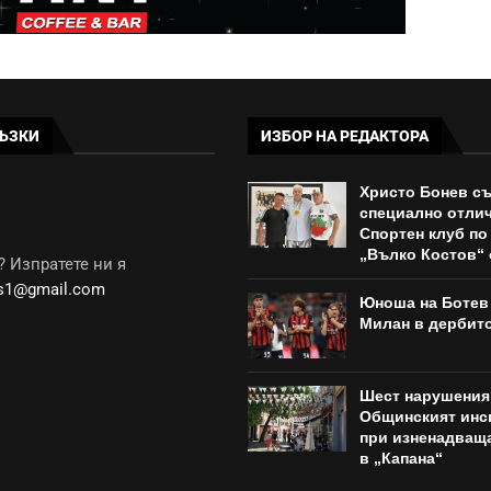
ЪЗКИ
ИЗБОР НА РЕДАКТОРА
Христо Бонев с
специално отлич
Спортен клуб по
„Вълко Костов“ о
 Изпратете ни я
ws1@gmail.com
Юноша на Ботев 
Милан в дербито
Шест нарушения
Общинският инс
при изненадващ
в „Капана“