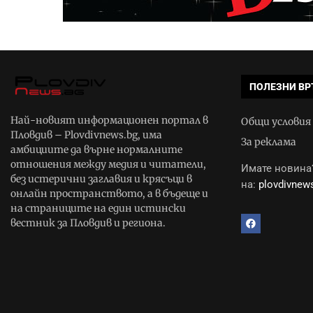
ПОЛЕЗНИ ВР
Най-новият информационен портал в
Общи условия
Пловдив – Plovdivnews.bg, има
За реклама
амбициите да върне нормалните
отношения между медия и читатели,
Имате новина?
без истерични заглавия и крясъци в
на:
plovdivne
онлайн пространството, а в бъдеще и
на страниците на един истински
вестник за Пловдив и региона.