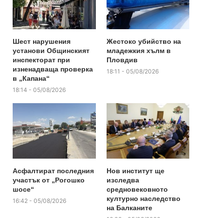
Шест нарушения
Жестоко убийство на
установи Общинският
младежкия хълм в
инспекторат при
Пловдив
изненадваща проверка
18:11 - 05/08/2026
в „Капана“
18:14 - 05/08/2026
Асфалтират последния
Нов институт ще
участък от „Рогошко
изследва
шосе“
средновековното
културно наследство
16:42 - 05/08/2026
на Балканите