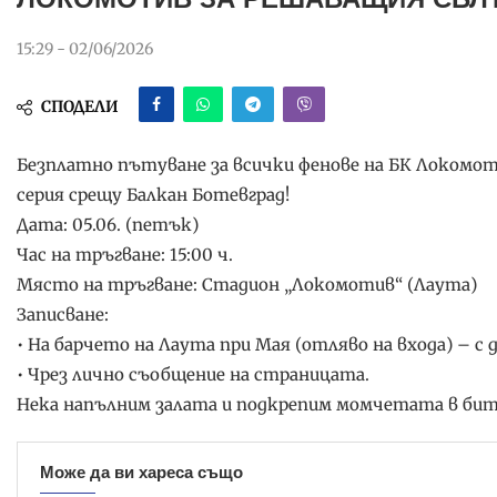
15:29 - 02/06/2026
СПОДЕЛИ
Безплатно пътуване за всички фенове на БК Локомо
серия срещу Балкан Ботевград!
Дата: 05.06. (петък)
Час на тръгване: 15:00 ч.
Място на тръгване: Стадион „Локомотив“ (Лаута)
Записване:
• На барчето на Лаута при Мая (отляво на входа) – с 
• Чрез лично съобщение на страницата.
Нека напълним залата и подкрепим момчетата в бит
Може да ви хареса също