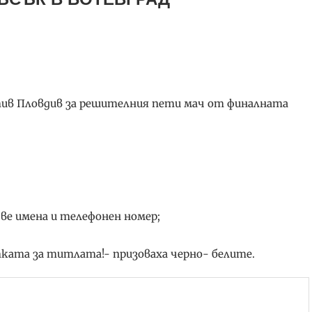
тив Пловдив за решителния пети мач от финалната
две имена и телефонен номер;
ката за титлата!- призоваха черно- белите.