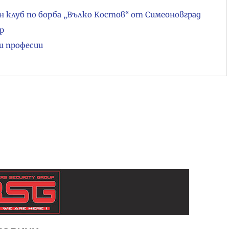
 клуб по борба „Вълко Костов“ от Симеоновград
р
и професии