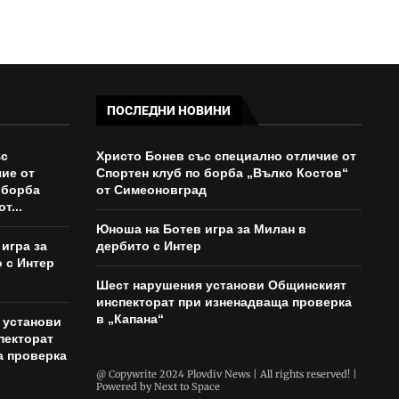
ПОСЛЕДНИ НОВИНИ
ъс
Христо Бонев със специално отличие от
ие от
Спортен клуб по борба „Вълко Костов“
 борба
от Симеоновград
т...
Юноша на Ботев игра за Милан в
игра за
дербито с Интер
 с Интер
Шест нарушения установи Общинският
инспекторат при изненадваща проверка
в „Капана“
 установи
пекторат
а проверка
@ Copywrite 2024 Plovdiv News | All rights reserved! |
Powered by
Next to Space