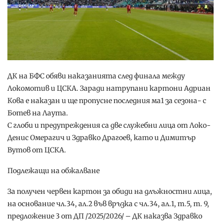
ДК на БФС обяви наказанията след финала между
Локомотив и ЦСКА. Заради натрупани картони Адриан
Кова е наказан и ще пропусне последния ма1 за сезона- с
Ботев на Лаута.
С глоби и предупреждения са две служебни лица от Локо-
Денис Омерагич и Здравко Драгоев, като и Димитър
Вутов от ЦСКА.
Подлежащи на обжалване
За получен червен картон за обиди на длъжностни лица,
на основание чл.34, ал.2 във връзка с чл.34, ал.1, т.5, т. 9,
предложение 3 от ДП /2025/2026/ – ДК наказва Здравко