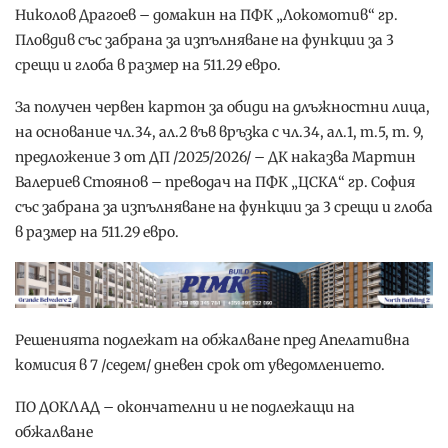
Николов Драгоев – домакин на ПФК „Локомотив“ гр.
Пловдив със забрана за изпълняване на функции за 3
срещи и глоба в размер на 511.29 евро.
За получен червен картон за обиди на длъжностни лица,
на основание чл.34, ал.2 във връзка с чл.34, ал.1, т.5, т. 9,
предложение 3 от ДП /2025/2026/ – ДК наказва Мартин
Валериев Стоянов – преводач на ПФК „ЦСКА“ гр. София
със забрана за изпълняване на функции за 3 срещи и глоба
в размер на 511.29 евро.
Решенията подлежат на обжалване пред Апелативна
комисия в 7 /седем/ дневен срок от уведомлението.
ПО ДОКЛАД – окончателни и не подлежащи на
обжалване