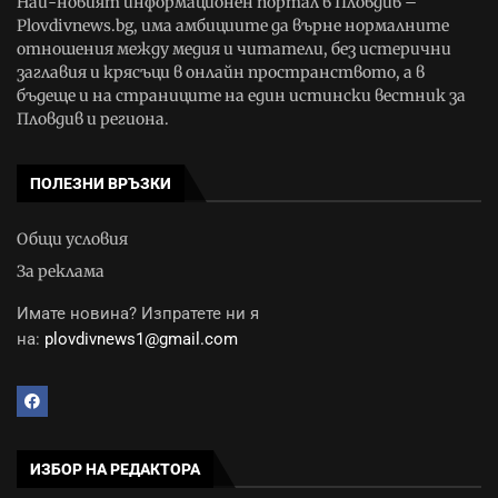
Най-новият информационен портал в Пловдив –
Plovdivnews.bg, има амбициите да върне нормалните
отношения между медия и читатели, без истерични
заглавия и крясъци в онлайн пространството, а в
бъдеще и на страниците на един истински вестник за
Пловдив и региона.
ПОЛЕЗНИ ВРЪЗКИ
Общи условия
За реклама
Имате новина? Изпратете ни я
на:
plovdivnews1@gmail.com
ИЗБОР НА РЕДАКТОРА