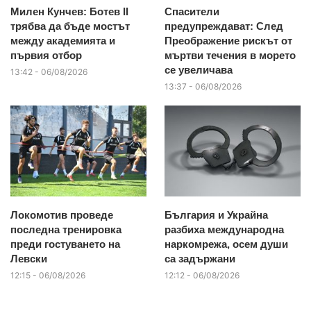
Милен Кунчев: Ботев II
Спасители
трябва да бъде мостът
предупреждават: След
между академията и
Преображение рискът от
първия отбор
мъртви течения в морето
се увеличава
13:42 - 06/08/2026
13:37 - 06/08/2026
Локомотив проведе
България и Украйна
последна тренировка
разбиха международна
преди гостуването на
наркомрежа, осем души
Левски
са задържани
12:15 - 06/08/2026
12:12 - 06/08/2026