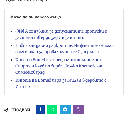
Може да ви хареса също
ФИФА се извини за допуснатите пропуски и
застана твърдо зад Инфантино
Ново скандално разкритие: Инфантино е имал
голям план за провалилата се Суперлига
Христо Бонев със специално отличие от
Спортен клуб по борба „Вълко Костов“ от
Симеоновград
Юноша на Ботев игра за Милан в дербито с
Интер
СПОДЕЛИ