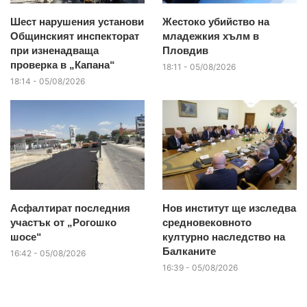
Шест нарушения установи
Жестоко убийство на
Общинският инспекторат
младежкия хълм в
при изненадваща
Пловдив
проверка в „Капана“
18:11 - 05/08/2026
18:14 - 05/08/2026
Асфалтират последния
Нов институт ще изследва
участък от „Рогошко
средновековното
шосе“
културно наследство на
Балканите
16:42 - 05/08/2026
16:39 - 05/08/2026