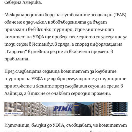
Северна Америка.
Международният борд на футболните асоциации (IFAB)
обаче не е задължил нововъведенията да бъдат
прилагани във всички турнири. Изпълнителният
комитет на УЕФА ще проведе последното си заседание за
този сезон в Истанбул в сряда, а според информация на
„Гардиън“ в дневния ред не са включени промени в
правилата.
През следващата седмица комитетът за клубните
турнири на УЕФА ще одобри регулациите за турнирите
при мъжете и жените през следващия сезон на среща в
Лайпциг, а в тях не се очакват сериозни промени.
Източници, близки до УЕФА, съобщават, че комитетът