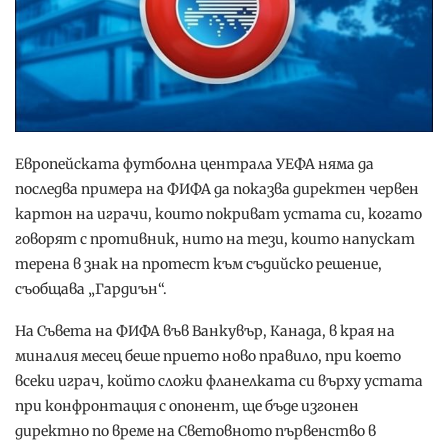
Европейската футболна централа УЕФА няма да
последва примера на ФИФА да показва директен червен
картон на играчи, които покриват устата си, когато
говорят с противник, нито на тези, които напускат
терена в знак на протест към съдийско решение,
съобщава „Гардиън“.
На Съвета на ФИФА във Ванкувър, Канада, в края на
миналия месец беше прието ново правило, при което
всеки играч, който сложи фланелката си върху устата
при конфронтация с опонент, ще бъде изгонен
директно по време на Световното първенство в