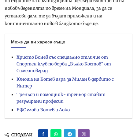
на съдиите на организацията ще следи влиянието на
нововъведенията по време на Мондиала, за да се
установи дали те да бъдат приложени и на
континентално ниво в близкото бъдеще.
Може да ви хареса също
Христо Бонев със специално отличие от
Спортен клуб по борба „Вълко Костов“ от
Симеоновград
Юноша на Ботев игра за Милан в дербито с
Интер
Треньор и помощник- треньор стават
регулирани професии
БФС глоби Ботев и Локо
СПОДЕЛИ