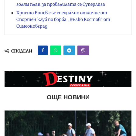
голям план за провалилата се Суперлига
Христо Бонев със специално отличие от
Спортен клуб по борба „Вълко Костов“ от
Симеоновград
СПОДЕЛИ
ОЩЕ НОВИНИ