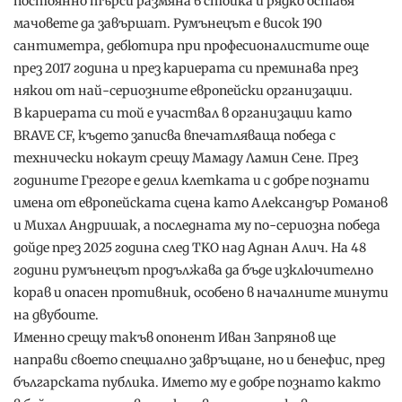
постоянно търси размяна в стойка и рядко оставя
мачовете да завършат. Румънецът е висок 190
сантиметра, дебютира при професионалистите още
през 2017 година и през кариерата си преминава през
някои от най-сериозните европейски организации.
В кариерата си той е участвал в организации като
BRAVE CF, където записва впечатляваща победа с
технически нокаут срещу Мамаду Ламин Сене. През
годините Грегоре е делил клетката и с добре познати
имена от европейската сцена като Александър Романов
и Михал Андришак, а последната му по-сериозна победа
дойде през 2025 година след TKO над Аднан Алич. На 48
години румънецът продължава да бъде изключително
корав и опасен противник, особено в началните минути
на двубоите.
Именно срещу такъв опонент Иван Запрянов ще
направи своето специално завръщане, но и бенефис, пред
българската публика. Името му е добре познато както