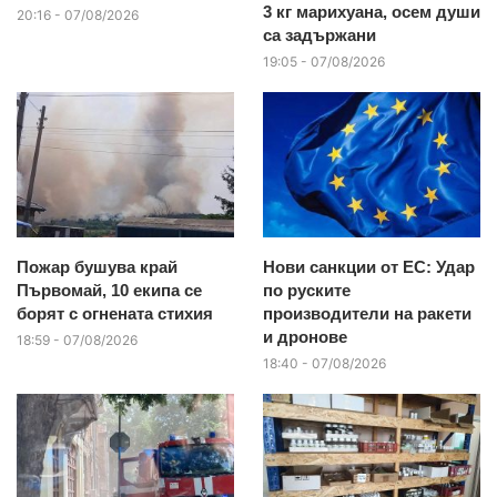
3 кг марихуана, осем души
20:16 - 07/08/2026
са задържани
19:05 - 07/08/2026
Пожар бушува край
Нови санкции от ЕС: Удар
Първомай, 10 екипа се
по руските
борят с огнената стихия
производители на ракети
и дронове
18:59 - 07/08/2026
18:40 - 07/08/2026