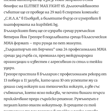
бенефис на ELITBET MAX FIGHT 65. Дългоочакваното
събитие ще се проведе на 29 май в спортен комплекс
„С.И.Л.А.“ в Пловдив, а билетите бързо се изчерпват в
платформата на kupibileti.bg.
Българският боец ще се изправи срещу румънския
ветеран Йон Грегоре в подглавната среща в класическия
ММА формат – три рунда по пет минути.
„Гладиаторът от Берчени“ има 24 професионални ММА
срещи зад гърба си, преминал през международни
организации и известен с агресивния си стил и тежки
удари.
Грегоре пристига в България с професионален рекорд от
13 победи и 11 загуби, като цели 10 от успехите му са
дошли след нокаут или технически нокаут, а две със
събмишън, което ясно показва, че почти винаги търси
приключване преди съдийско решение. Румънецът е
познат като опасен нокаутьор. В срещите си той