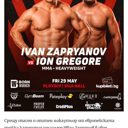
Срещу опасен и опитен нокаутьор от европейската
тежка категория ще излезе Иван Запрянов в своя