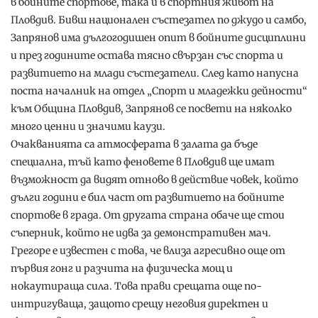
в бойните спортове, така и в спортния живот на
Пловдив. Бивш национален състезател по джудо и самбо,
Запрянов има дългогодишен опит в бойните дисциплини
и през годините остава тясно свързан със спорта и
развитието на млади състезатели. След като напусна
поста началник на отдел „Спорт и младежки дейности“
към Община Пловдив, Запрянов се посвети на няколко
много ценни и значими каузи.
Очакванията са атмосферата в залата да бъде
специална, тъй като феновете в Пловдив ще имат
възможност да видят отново в действие човек, който
дълги години е бил част от развитието на бойните
спортове в града. От другата страна обаче ще стои
съперник, който не идва за демонстративен мач.
Грегоре е известен с това, че влиза агресивно още от
първия гонг и разчита на физическа мощ и
нокаутираща сила. Това прави срещата още по-
интригуваща, защото срещу неговия директен и