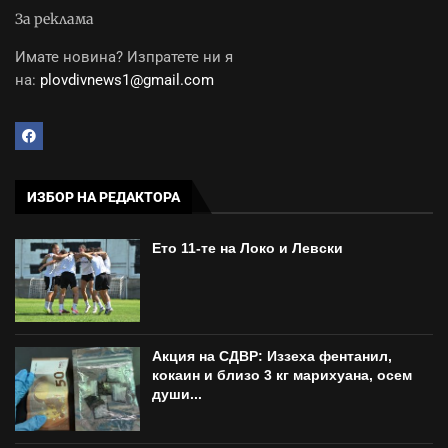
За реклама
Имате новина? Изпратете ни я
на:
plovdivnews1@gmail.com
ИЗБОР НА РЕДАКТОРА
Ето 11-те на Локо и Левски
Акция на СДВР: Иззеха фентанил,
кокаин и близо 3 кг марихуана, осем
души...