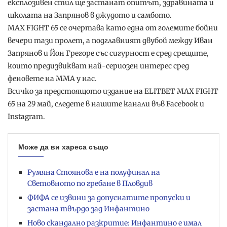
експлозивен стил ще застанат опитът, здравината и
школата на Запрянов в джудото и самбото.
MAX FIGHT 65 се очертава като една от големите бойни
вечери тази пролет, а подглавният двубой между Иван
Запрянов и Йон Грегоре със сигурност е сред срещите,
които предизвикват най-сериозен интерес сред
феновете на ММА у нас.
Всичко за предстоящото издание на ELITBET MAX FIGHT
65 на 29 май, следете в нашите канали във Facebook и
Instagram.
Може да ви хареса също
Румяна Стоянова е на полуфинал на
Световното по гребане в Пловдив
ФИФА се извини за допуснатите пропуски и
застана твърдо зад Инфантино
Ново скандално разкритие: Инфантино е имал