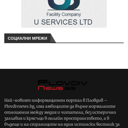
СОЦИАЛНИ МРЕЖИ
Най-новият информационен портал в Пловдив –
Plovdivnews.bg, има амбициите да върне нормалните
отношения между медия и читатели, без истерични
заглавия и крясъци в онлайн пространството, а в
бъдеще и на страниците на един истински вестник за