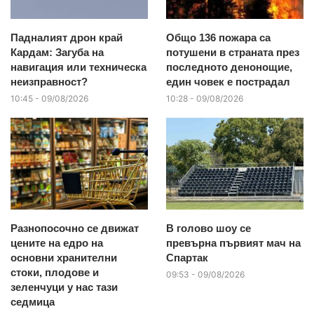
Падналият дрон край
Общо 136 пожара са
Кардам: Загуба на
потушени в страната през
навигация или техническа
последното денонощие,
неизправност?
един човек е пострадал
10:45 - 09/08/2026
10:28 - 09/08/2026
Разнопосочно се движат
В голово шоу се
цените на едро на
превърна първият мач на
основни хранителни
Спартак
стоки, плодове и
09:53 - 09/08/2026
зеленчуци у нас тази
седмица