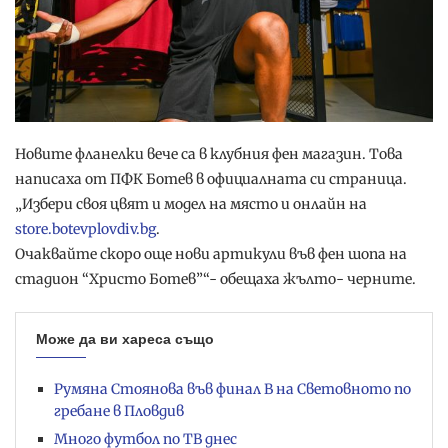
Новите фланелки вече са в клубния фен магазин. Това
написаха от ПФК Ботев в официалната си страница.
„Избери своя цвят и модел на място и онлайн на
store.botevplovdiv.bg
.
Очаквайте скоро още нови артикули във фен шопа на
стадион “Христо Ботев”“- обещаха жълто- черните.
Може да ви хареса също
Румяна Стоянова във финал B на Световното по
гребане в Пловдив
Много футбол по ТВ днес