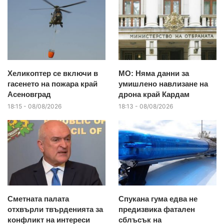
Хеликоптер се включи в
МО: Няма данни за
гасенето на пожара край
умишлено навлизане на
Асеновград
дрона край Кардам
18:15 - 08/08/2026
18:13 - 08/08/2026
Сметната палата
Спукана гума едва не
отхвърли твърденията за
предизвика фатален
конфликт на интереси
сблъсък на