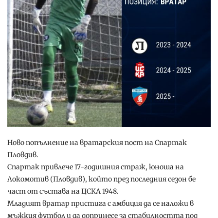
Ново попълнение на вратарския пост на Спартак
Пловдив.
Спартак привлече 17-годишния страж, юноша на
Локомотив (Пловдив), който през последния сезон бе
част от състава на ЦСКА 1948.
Младият вратар пристига с амбиция да се наложи в
мъжкия футбол и да допринесе за стабилността под