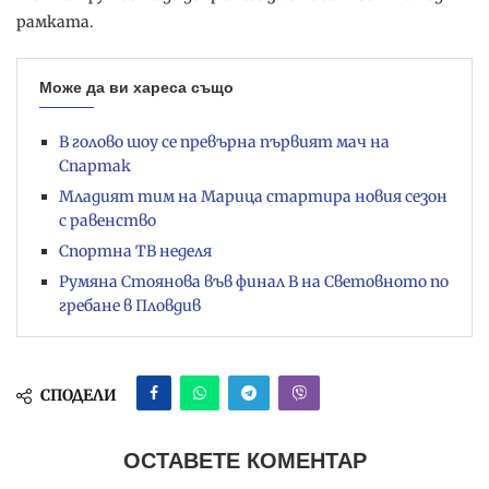
рамката.
Може да ви хареса също
В голово шоу се превърна първият мач на
Спартак
Младият тим на Марица стартира новия сезон
с равенство
Спортна ТВ неделя
Румяна Стоянова във финал B на Световното по
гребане в Пловдив
СПОДЕЛИ
ОСТАВЕТЕ КОМЕНТАР