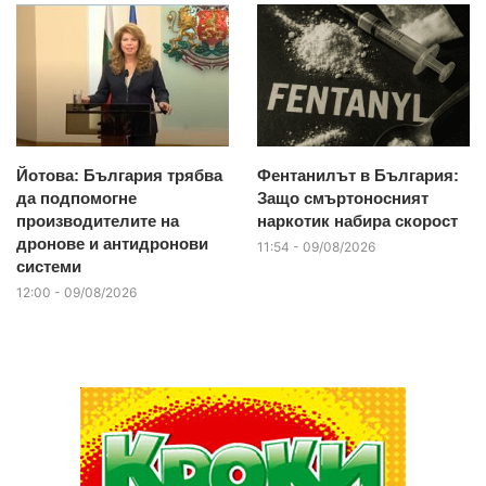
Йотова: България трябва
Фентанилът в България:
да подпомогне
Защо смъртоносният
производителите на
наркотик набира скорост
дронове и антидронови
11:54 - 09/08/2026
системи
12:00 - 09/08/2026