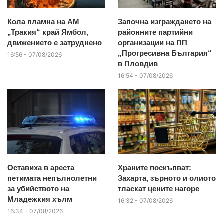
Кола пламна на АМ
Започна изграждането на
„Тракия“ край Ямбол,
районните партийни
движението е затруднено
организации на ПП
„Прогресивна България“
16:56 - 07/08/2026
в Пловдив
16:54 - 07/08/2026
Оставиха в ареста
Храните поскъпват:
петимата непълнолетни
Захарта, зърното и олиото
за убийството на
тласкат цените нагоре
Младежкия хълм
16:32 - 07/08/2026
16:34 - 07/08/2026