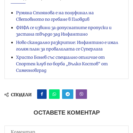
Румяна Стоянова е на полуфинал на
Световното по гребане в Пловдив
ФИФА се извини за допуснатите пропуски и
застана твърдо зад Инфантино
Ново скандално разкритие: Инфантино е имал
голям план за провалилата се Суперлига
Христо Бонев със специално отличие от
Спортен клуб по борба „Вълко Костов“ от
Симеоновград
СПОДЕЛИ
ОСТАВЕТЕ КОМЕНТАР