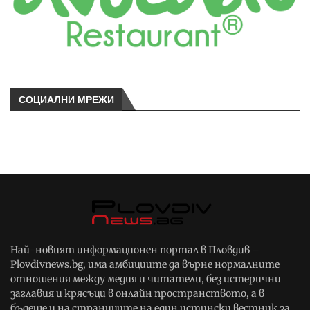
СОЦИАЛНИ МРЕЖИ
Най-новият информационен портал в Пловдив –
Plovdivnews.bg, има амбициите да върне нормалните
отношения между медия и читатели, без истерични
заглавия и крясъци в онлайн пространството, а в
бъдеще и на страниците на един истински вестник за