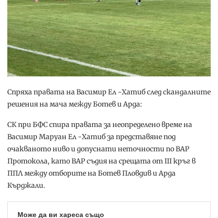
Спряха правата на Васимир Ел -Хатиб след скандалните
решения на мача между Ботев и Арда:
СК при БФС спира правата за неопределено време на
Васимир Маруан Ел -Хатиб за представяне под
очакваното ниво и допуснати неточности по ВАР
Протокола, като ВАР съдия на срещата от III кръг в
ППЛ между отборите на Ботев Пловдив и Арда
Кърджали.
Може да ви хареса също