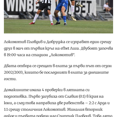
Локомотив Пловдив и Добруджа се изправят един срещу
друг в мач от първия кръг на efbet Лига. Двубоят започва
в 19:00 часа на стадион „Локомотив“.
Двата отбора се срещат в елита за първи път от сезон
2002/2003, когато бе последният в елита за днешните
гости.
Домакините имаха 4 проверки в лятната си
подготовка. Първо загубиха от Славия (0:1) в края на
юни, а след това направиха две равенства – 2:2 с Арда и
1:1 срещу столичния Локомотив. Миналия вторник
дойде и първата победа над Спартак Пловдив. Това лято