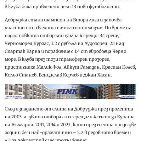
в клуба бяха привлечени цели 13 нови футболисти.
Добруджа стана шампион на Втора лига и започва
участието си в елита с много оптимизъм. По време на
подготовката отборът изигра 4 срещи: 3:1 срещу
Черноморец Бургас, 3:2 с дубъла на Лудогорец, 2:1 над
Спартак Варна и поражение с 1:4 от евробоеца Черно
море. В клуба през този трансферен прозорец
пристигнаха Малик Фол, Айкут Рамадан, Красиан Колев,
Кольо Станев, Венцислав Керчев и Джан Хасан.
След изпадането от елита на Добруджа през пролетта
на 2003-а, двата отбора са се срещали 4 пъти за Купата
на България. 2011, 2014 и 2023, като през есента преди две
години бе и най-драматично – 2:2 в редовното време и
4:3 за Локомотив след продължения.