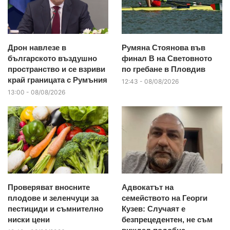
Дрон навлезе в
Румяна Стоянова във
българското въздушно
финал B на Световното
пространство и се взриви
по гребане в Пловдив
край границата с Румъния
12:43 - 08/08/2026
13:00 - 08/08/2026
Проверяват вносните
Адвокатът на
плодове и зеленчуци за
семейството на Георги
пестициди и съмнително
Кузев: Случаят е
ниски цени
безпрецедентен, не съм