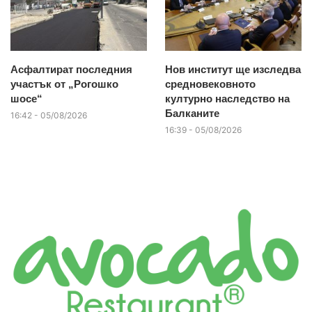
Асфалтират последния
Нов институт ще изследва
участък от „Рогошко
средновековното
шосе“
културно наследство на
Балканите
16:42 - 05/08/2026
16:39 - 05/08/2026