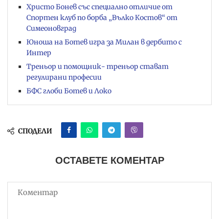
Христо Бонев със специално отличие от
Спортен клуб по борба „Вълко Костов“ от
Симеоновград
Юноша на Ботев игра за Милан в дербито с
Интер
Треньор и помощник- треньор стават
регулирани професии
БФС глоби Ботев и Локо
СПОДЕЛИ
ОСТАВЕТЕ КОМЕНТАР