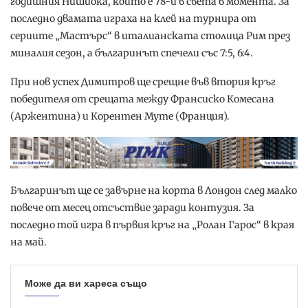
годишния Нишиока, който е 78-и в света в момента. За
последно двамата играха на клей на турнира от
сериите „Мастърс“ в италианската столица Рим през
миналия сезон, а българинът спечели със 7:5, 6:4.
При нов успех Димитров ще срещне във втория кръг
победителя от срещата между Франсиско Комесана
(Аржентина) и Корентен Муте (Франция).
Българинът ще се завърне на корта в Лондон след малко
повече от месец отсъствие заради контузия. За
последно той игра в първия кръг на „Ролан Гарос“ в края
на май.
Може да ви хареса също