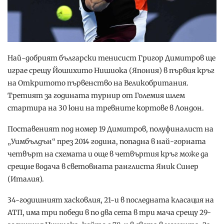
Най-добрият български тенисист Григор Димитров ще
играе срещу Йошихито Нишиока (Япония) в първия кръг
на Откритото първенство на Великобритания.
Третият за годината турнир от Големия шлем
стартира на 30 юни на тревните кортове в Лондон.
Поставеният под номер 19 Димитров, полуфиналист на
„Уимбълдън“ през 2014 година, попадна в най-горната
четвърт на схемата и още в четвъртия кръг може да
срещне водача в световната ранглиста Яник Синер
(Италия).
34-годишният хасковлия, 21-и в последната класация на
АТП, има три победи в по два сета в три мача срещу 29-