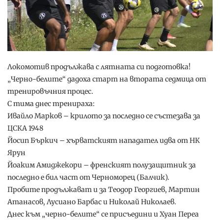
Локомотив продължава с лятната си подготовка!
„Черно-белите“ дадоха старт на втората седмица от
тренировъчния процес.
С тима днес тренираха:
Ивайло Марков – крилото за последно се състезава за
ЦСКА 1948
Йосип Бъркич – хърватският нападател идва от НК
Ярун
Йоаким Амиджекори – френският полузащитник за
последно е бил част от Черноморец (Балчик).
Пробите продължават и за Теодор Георгиев, Мартин
Атанасов, Лусиано Барбас и Николай Николаев.
Днес към „черно-белите“ се присъедини и Хуан Переа