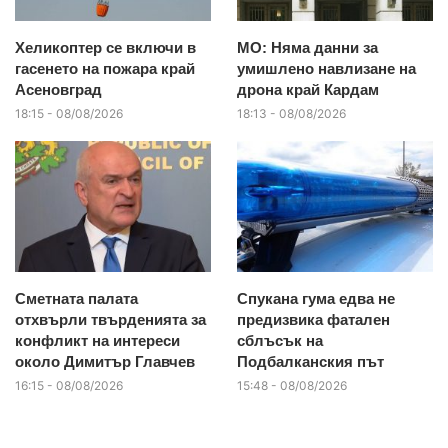
Хеликоптер се включи в
МО: Няма данни за
гасенето на пожара край
умишлено навлизане на
Асеновград
дрона край Кардам
18:15 - 08/08/2026
18:13 - 08/08/2026
Сметната палата
Спукана гума едва не
отхвърли твърденията за
предизвика фатален
конфликт на интереси
сблъсък на
около Димитър Главчев
Подбалканския път
16:15 - 08/08/2026
15:48 - 08/08/2026