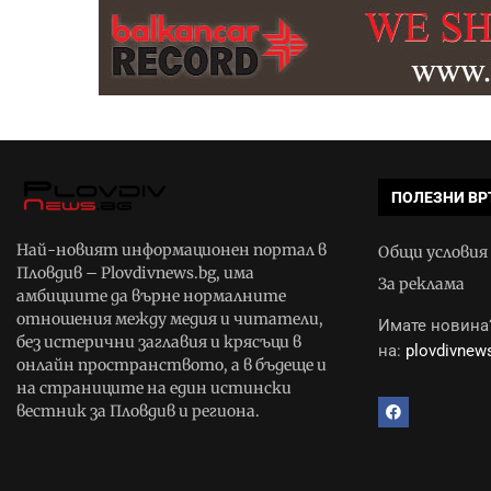
ПОЛЕЗНИ ВР
Най-новият информационен портал в
Общи условия
Пловдив – Plovdivnews.bg, има
За реклама
амбициите да върне нормалните
отношения между медия и читатели,
Имате новина?
без истерични заглавия и крясъци в
на:
plovdivne
онлайн пространството, а в бъдеще и
на страниците на един истински
вестник за Пловдив и региона.