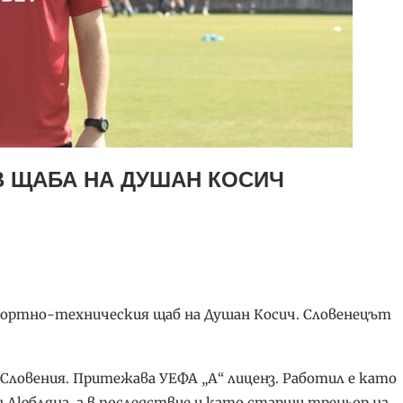
В ЩАБА НА ДУШАН КОСИЧ
спортно-техническия щаб на Душан Косич. Словенецът
а, Словения. Притежава УЕФА „А“ лиценз. Работил е като
Любляна, а в последствие и като старши треньор на