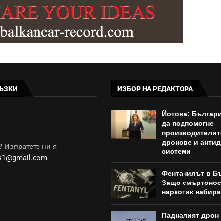
ЪЗКИ
ИЗБОР НА РЕДАКТОРА
Йотова: Българи
да подпомогне
производителит
дронове и анти
 Изпратете ни я
системи
ws1@gmail.com
Фентанилът в Б
Защо смъртонос
наркотик набира
Падналият дрон 