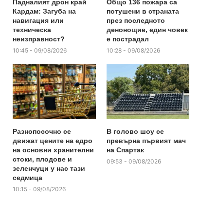
Падналият дрон край
Общо 136 пожара са
Кардам: Загуба на
потушени в страната
навигация или
през последното
техническа
денонощие, един човек
неизправност?
е пострадал
10:45 - 09/08/2026
10:28 - 09/08/2026
Разнопосочно се
В голово шоу се
движат цените на едро
превърна първият мач
на основни хранителни
на Спартак
стоки, плодове и
09:53 - 09/08/2026
зеленчуци у нас тази
седмица
10:15 - 09/08/2026