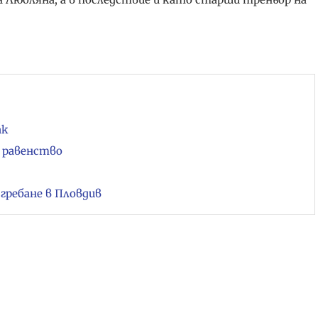
ак
 равенство
гребане в Пловдив