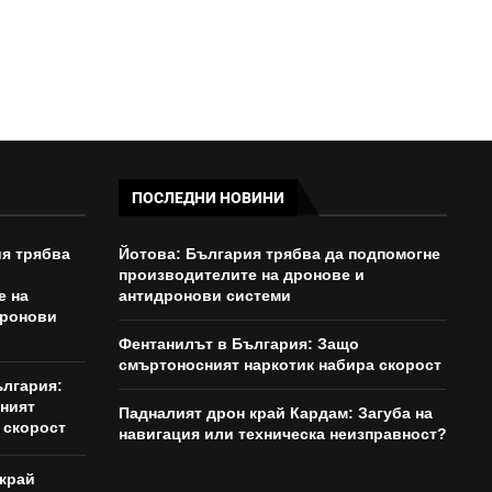
ПОСЛЕДНИ НОВИНИ
я трябва
Йотова: България трябва да подпомогне
производителите на дронове и
е на
антидронови системи
дронови
Фентанилът в България: Защо
смъртоносният наркотик набира скорост
ългария:
ният
Падналият дрон край Кардам: Загуба на
 скорост
навигация или техническа неизправност?
край