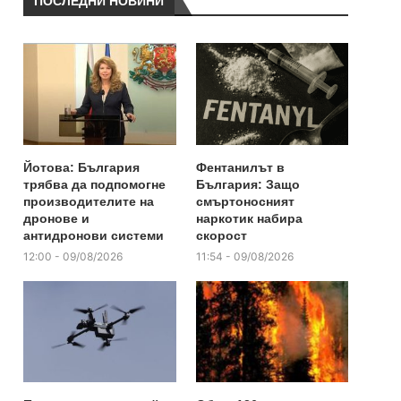
ПОСЛЕДНИ НОВИНИ
Йотова: България
Фентанилът в
трябва да подпомогне
България: Защо
производителите на
смъртоносният
дронове и
наркотик набира
антидронови системи
скорост
12:00 - 09/08/2026
11:54 - 09/08/2026