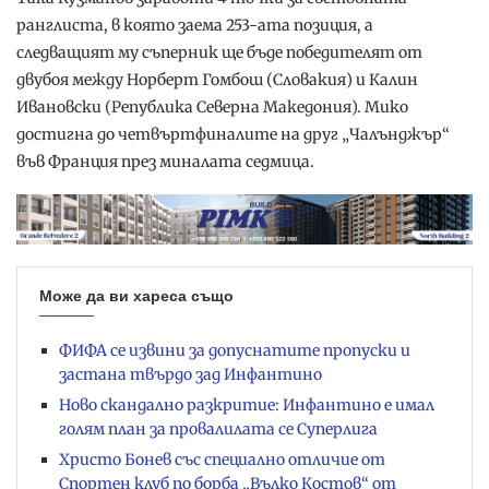
ранглиста, в която заема 253-ата позиция, а
следващият му съперник ще бъде победителят от
двубоя между Норберт Гомбош (Словакия) и Калин
Ивановски (Република Северна Македония). Мико
достигна до четвъртфиналите на друг „Чалънджър“
във Франция през миналата седмица.
Може да ви хареса също
ФИФА се извини за допуснатите пропуски и
застана твърдо зад Инфантино
Ново скандално разкритие: Инфантино е имал
голям план за провалилата се Суперлига
Христо Бонев със специално отличие от
Спортен клуб по борба „Вълко Костов“ от