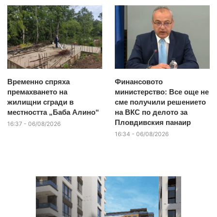
Временно спряха
Финансовото
премахването на
министерство: Все още не
жилищни сгради в
сме получили решението
местността „Баба Алино“
на ВКС по делото за
Пловдивския панаир
16:37 - 06/08/2026
16:34 - 06/08/2026