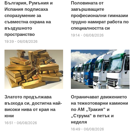
България, Румъния и
Половината от
Испания подписаха
завършващите
споразумение за
професионални гимназии
съвместна охрана на
трудно намират работа по
въздушното
специалността си
пространство
19:14 - 06/08/2026
19:39 - 06/08/2026
Златото продължава
Ограничават движението
възхода си, достигна най-
на тежкотоварни камиони
високи нива от края на
по АМ „Тракия“ и
юни
„Струма“ в петък и
неделя
16:51 - 06/08/2026
16:49 - 06/08/2026