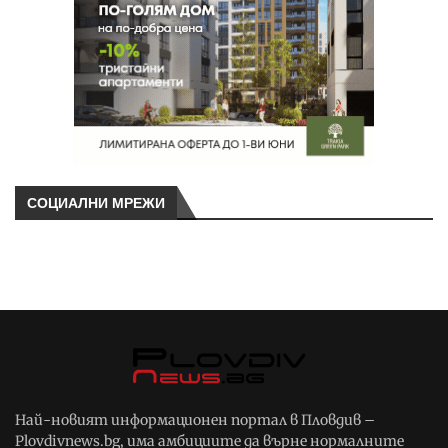
СОЦИАЛНИ МРЕЖИ
Най-новият информационен портал в Пловдив –
Plovdivnews.bg, има амбициите да върне нормалните