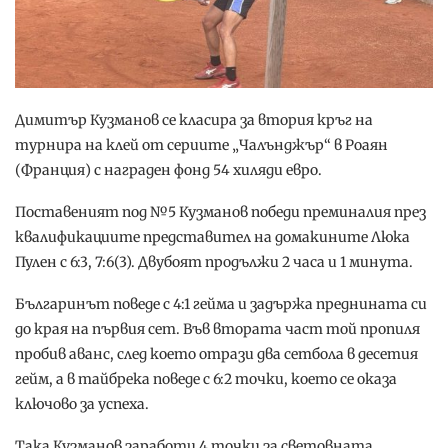
Димитър Кузманов се класира за втория кръг на
турнира на клей от сериите „Чалънджър“ в Роаян
(Франция) с награден фонд 54 хиляди евро.
Поставеният под №5 Кузманов победи преминалия през
квалификациите представител на домакините Люка
Пулен с 6:3, 7:6(3). Двубоят продължи 2 часа и 1 минута.
Българинът поведе с 4:1 гейма и задържа преднината си
до края на първия сет. Във втората част той пропиля
пробив аванс, след което отрази два сетбола в десетия
гейм, а в тайбрека поведе с 6:2 точки, което се оказа
ключово за успеха.
Така Кузманов заработи 4 точки за световната