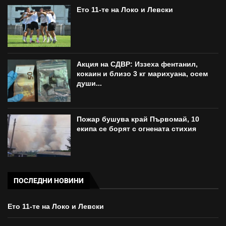
Ето 11-те на Локо и Левски
Акция на СДВР: Иззеха фентанил,
кокаин и близо 3 кг марихуана, осем
души...
Пожар бушува край Първомай, 10
екипа се борят с огнената стихия
ПОСЛЕДНИ НОВИНИ
Ето 11-те на Локо и Левски