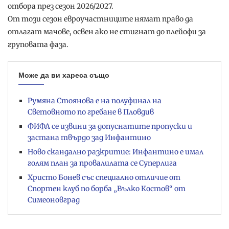
отбора през сезон 2026/2027.
От този сезон евроучастниците нямат право да
отлагат мачове, освен ако не стигнат до плейофи за
груповата фаза.
Може да ви хареса също
Румяна Стоянова е на полуфинал на
Световното по гребане в Пловдив
ФИФА се извини за допуснатите пропуски и
застана твърдо зад Инфантино
Ново скандално разкритие: Инфантино е имал
голям план за провалилата се Суперлига
Христо Бонев със специално отличие от
Спортен клуб по борба „Вълко Костов“ от
Симеоновград