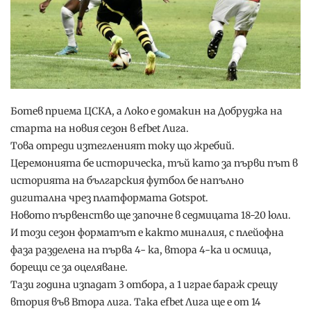
Ботев приема ЦСКА, а Локо е домакин на Добруджа на
старта на новия сезон в efbet Лига.
Това отреди изтегленият току що жребий.
Церемонията бе историческа, тъй като за първи път в
историята на българския футбол бе напълно
дигитална чрез платформата Gotspot.
Новото първенство ще започне в седмицата 18-20 юли.
И този сезон форматът е както миналия, с плейофна
фаза разделена на първа 4- ка, втора 4-ка и осмица,
борещи се за оцеляване.
Тази година изпадат 3 отбора, а 1 играе бараж срещу
втория във Втора лига. Така efbet Лига ще е от 14