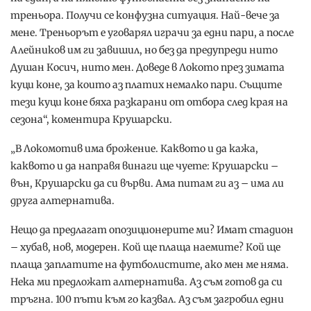
треньора. Получи се конфузна ситуация. Най-вече за
мене. Треньорът е уговарял играчи за едни пари, а после
Алейников им ги завишил, но без да предупреди нито
Душан Косич, нито мен. Доведе в Локото през зимата
куци коне, за които аз платих немалко пари. Същите
тези куци коне бяха разкарани от отбора след края на
сезона“, коментира Крушарски.
„В Локомотив има брожение. Каквото и да кажа,
каквото и да направя винаги ще чуете: Крушарски –
вън, Крушарски да си върви. Ама питам ги аз – има ли
друга алтернатива.
Нещо да предлагат опозиционерите ми? Имат стадион
– хубав, нов, модерен. Кой ще плаща наемите? Кой ще
плаща заплатите на футболистите, ако мен ме няма.
Нека ми предложат алтернатива. Аз съм готов да си
тръгна. 100 пъти към го казвал. Аз съм загробил едни