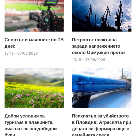
Спортът и мачовете по ТВ
Петролът поскъпна
днес
заради напрежението
около Ормузкия проток
13:18 - 07/08/2026
13:15 - 07/08/2026
Добри условия за
Психиатър за убийството
туризъм в планините,
в Пловдив: Агресията при
очакват се следобедни
децата се формира още в
бури
семейната среда