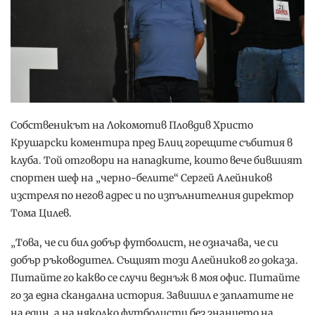
Собственикът на Локомотив Пловдив Христо
Крушарски коментира пред Блиц горещите събития в
клуба. Той отговори на нападките, които вече бившият
спортен шеф на „черно-белите“ Сергей Алейников
изстреля по негов адрес и по изпълнителния директор
Тома Цилев.
„Това, че си бил добър футболист, не означава, че си
добър ръководител. Същият този Алейников го доказа.
Питайте го какво се случи веднъж в моя офис. Питайте
го за една скандална история. Завишил е заплатите не
на един, а на няколко футболисти без знанието на