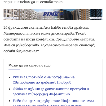
пари и не искам да ги оставя така.
26 фракции ми скачат. Ама какво е това фракция.
Материал от тях не може да се направи. Те са в
основата на този конфликт. Срещи повече не правя.
Има си ръководство. Аз съм само генерален спонсор“,
добави бизнесменът.
Може да ви хареса също
Румяна Стоянова е на полуфинал на
Световното по гребане в Пловдив
ФИФА се извини за допуснатите пропуски и
застана твърдо зад Инфантино
Ново скандално разкритие: Инфантино е имал